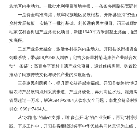
族地区内生动力。一批批水利项目落地生根，一条条乡间路拓宽延伸
一是资金精准滴灌，筑牢民族地区发展根基。开阳县坚持“资金跟
乡村发展短板，实施了一批打基础、利长远的民生项目。冯三镇辉黔村
毛家院村香树组产业路硬化项目，新建1640平方米混凝土路面，配
实底座。
二是产业多元融合，激活乡村振兴内生动力。开阳县以衔接资金
饲喂系统，带动58户248人增收；宅吉乡保星村菊花康养产业融合发展
动“一条链”；高寨乡平寨村非遗产业化项目，通过修缮房屋、购置
推动了民族传统文化与现代产业的深度融合。
三是惠民利民暖心，提升群众获得感幸福感。开阳县始终把“惠
硒农特产品展销点到采摘步道、产业路硬化，再到高位水池、灌溉沟
管网超过一万米，解决594户2484人饮水安全问题；南龙乡翁朵村
群众1969户7464人。
从“水路电”的基础支撑，到“多点开花”的产业兴旺，再到“村
践。下步工作中，开阳县将继续以铸牢中华民族共同体意识为主线