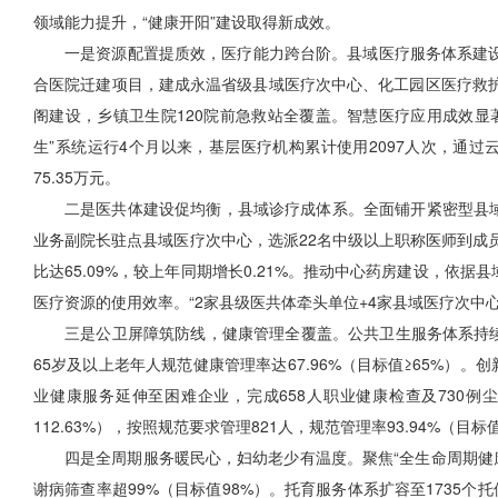
领域能力提升，“健康开阳”建设取得新成效。
一是资源配置提质效，医疗能力跨台阶。县域医疗服务体系建设
合医院迁建项目，建成永温省级县域医疗次中心、化工园区医疗救护
阁建设，乡镇卫生院120院前急救站全覆盖。智慧医疗应用成效显著，实
生”系统运行4个月以来，基层医疗机构累计使用2097人次，通过云
75.35万元。
二是医共体建设促均衡，县域诊疗成体系。全面铺开紧密型县
业务副院长驻点县域医疗次中心，选派22名中级以上职称医师到成
比达65.09%，较上年同期增长0.21%。推动中心药房建设，
医疗资源的使用效率。“2家县级医共体牵头单位+4家县域医疗次中
三是公卫屏障筑防线，健康管理全覆盖。公共卫生服务体系持续完
65岁及以上老年人规范健康管理率达67.96%（目标值≥65%）
业健康服务延伸至困难企业，完成658人职业健康检查及730例
112.63%），按照规范要求管理821人，规范管理率93.94%（目标
四是全周期服务暖民心，妇幼老少有温度。聚焦“全生命周期健康”
谢病筛查率超99%（目标值98%）。托育服务体系扩容至1735个托位