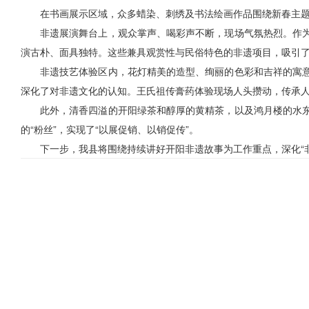
在书画展示区域，众多蜡染、刺绣及书法绘画作品围绕新春主
非遗展演舞台上，观众掌声、喝彩声不断，现场气氛热烈。作
演古朴、面具独特。这些兼具观赏性与民俗特色的非遗项目，吸引
非遗技艺体验区内，花灯精美的造型、绚丽的色彩和吉祥的寓
深化了对非遗文化的认知。王氏祖传膏药体验现场人头攒动，传承
此外，清香四溢的开阳绿茶和醇厚的黄精茶，以及鸿月楼的水
的“粉丝”，实现了“以展促销、以销促传”。
下一步，我县将围绕持续讲好开阳非遗故事为工作重点，深化“