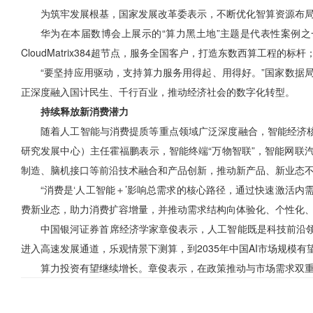
为筑牢发展根基，国家发展改革委表示，不断优化智算资源布局
华为在本届数博会上展示的“算力黑土地”主题是代表性案例
CloudMatrix384超节点，服务全国客户，打造东数西算工
“要坚持应用驱动，支持算力服务用得起、用得好。”国家数据
正深度融入国计民生、千行百业，推动经济社会的数字化转型。
持续释放新消费潜力
随着人工智能与消费提质等重点领域广泛深度融合，智能经济核
研究发展中心）主任霍福鹏表示，智能终端“万物智联”，智能网联
制造、脑机接口等前沿技术融合和产品创新，推动新产品、新业态
“消费是‘人工智能＋’影响总需求的核心路径，通过快速激活内
费新业态，助力消费扩容增量，并推动需求结构向体验化、个性化
中国银河证券首席经济学家章俊表示，人工智能既是科技前沿
进入高速发展通道，乐观情景下测算，到2035年中国AI市场规模有望
算力投资有望继续增长。章俊表示，在政策推动与市场需求双