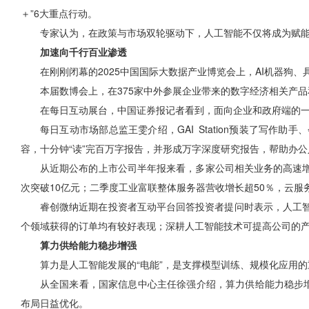
＋”6大重点行动。
专家认为，在政策与市场双轮驱动下，人工智能不仅将成为赋
加速向千行百业渗透
在刚刚闭幕的2025中国国际大数据产业博览会上，AI机器狗
本届数博会上，在375家中外参展企业带来的数字经济相关产品
在每日互动展台，中国证券报记者看到，面向企业和政府端的一站式
每日互动市场部总监王雯介绍，GAI Station预装了写
容，十分钟“读”完百万字报告，并形成万字深度研究报告，帮助办
从近期公布的上市公司半年报来看，多家公司相关业务的高速增
次突破10亿元；二季度工业富联整体服务器营收增长超50％，云服务
睿创微纳近期在投资者互动平台回答投资者提问时表示，人工
个领域获得的订单均有较好表现；深耕人工智能技术可提高公司的
算力供给能力稳步增强
算力是人工智能发展的“电能”，是支撑模型训练、规模化应用
从全国来看，国家信息中心主任徐强介绍，算力供给能力稳步增
布局日益优化。