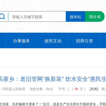
搜全省
搜本站
办事服务
政民互动
招商引资
高寨乡：老旧管网“换新装” 饮水安全“惠民生
大
：开阳县人民政府
浏览次数：54次
字号：[
中
]
[关闭]
视
小
在洗菜、洗衣服都方便多了！”近日，提及生产生活用水方面的变化，开