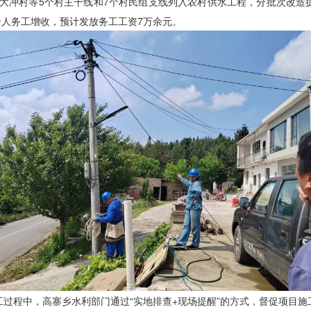
、大冲村等5个村主干线和7个村民组支线列入农村供水工程，分批次改造
余人务工增收，预计发放务工工资7万余元。
过程中，高寨乡水利部门通过“实地排查+现场提醒”的方式，督促项目