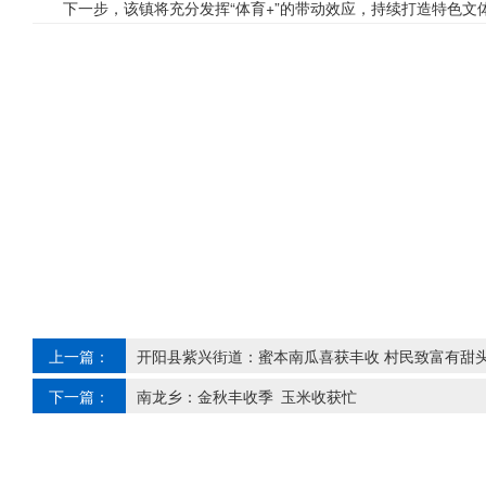
下一步，该镇将充分发挥“体育+”的带动效应，持续打造特色文
上一篇：
开阳县紫兴街道：蜜本南瓜喜获丰收 村民致富有甜
下一篇：
南龙乡：金秋丰收季 玉米收获忙