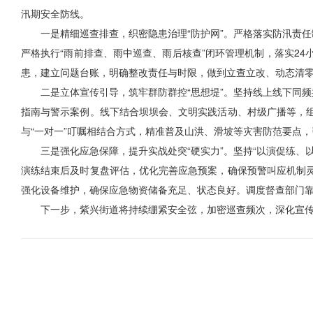
汛期安全防线。
一是精细巡查排查，织密隐患治理“防护网”。严格落实防汛责
严格执行“雨前排查、雨中巡查、雨后核查”闭环管理机制，落实2
患，建立问题台账，明确整改责任与时限，做到立查立改、动态清
二是立体宣传引导，筑牢群防群控“思想堤”。坚持线上线下同
指南与警示案例。线下结合坝坝会、文明实践活动、村级广播等，
与“一对一”叮嘱相结合方式，精准普及山洪、滑坡等灾害防范要点，
三是强化应急保障，提升实战处突“硬实力”。坚持“以演促练
演练结束后及时复盘评估，优化完善应急预案，确保预警叫应机制
强化设备维护，确保应急物资储备充足、状态良好。调度督查部门
下一步，紫兴街道将持续绷紧安全弦，加密巡查频次，深化宣