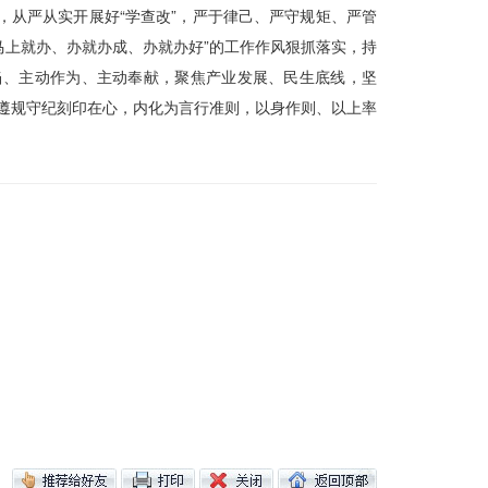
从严从实开展好“学查改”，严于律己、严守规矩、严管
马上就办、办就办成、办就办好”的工作作风狠抓落实，持
当、主动作为、主动奉献，聚焦产业发展、民生底线，坚
把遵规守纪刻印在心，内化为言行准则，以身作则、以上率