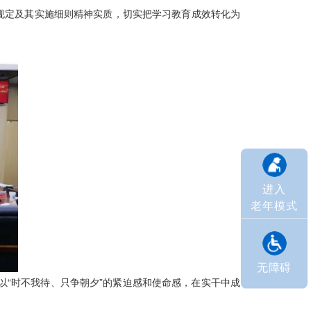
规定及其实施细则精神实质，切实把学习教育成效转化为
进入
老年模式
无障碍
“时不我待、只争朝夕”的紧迫感和使命感，在实干中成