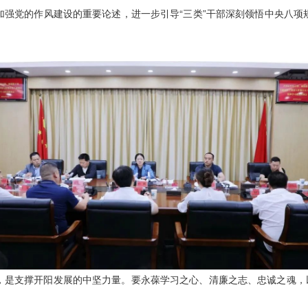
加强党的作风建设的重要论述，进一步引导“三类”干部深刻领悟中央八项
，是支撑开阳发展的中坚力量。要永葆学习之心、清廉之志、忠诚之魂，以