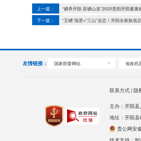
上一篇：
“硒养开阳·富硒山居”2025贵阳开阳避
下一篇：
“五硒”场景+“三山”业态！开阳全新旅居
友情链接：
国家部委网站
省政府
联系方式
|
隐
主办：开阳县
地址：开阳县磷都大
贵公网安备 5
技术支持：
智