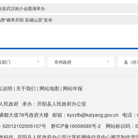
暑旅居武汉推介会圆满举办
品牌“硒养开阳·富硒山居”发布
及部门
市州政府
县（区
私说明
|
关于我们
|
网站地图
|
网站年报
人民政府 承办：开阳县人民政府办公室
道78号政府大楼 邮箱：kyxzfb@kaiyang.gov.cn 电话：0851
2012102005107号
黔ICP备16008585号-2
网站标识码：520
政科技
开阳县人民政府办公室计算机网络信息中心网页制作管