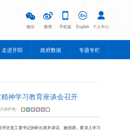
微信
微博
手机版
English
个人中心
走进开阳
政府数据
专题专栏
定精神学习教育座谈会召开
力保护色：
经开区党工委书记孙昕出席并讲话。她强调，要深入学习