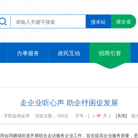
搜全省
搜本站
办事服务
政民互动
招商引资
走企业听心声 助企纾困促发展
大
源：开阳县商促局
浏览次数：183次
字号：[
中
]
[关闭]
视
小
促局会同硒城街道开展联合走访服务企业工作，旨在提高企业服务质量，