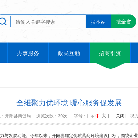
搜全省
搜本站
办事服务
政民互动
招商引资
全维聚力优环境 暖心服务促发展
大
源：开阳县商促局
浏览次数：39次
字号：[
中
]
[关闭]
视
小
活力与发展动能。今年以来，开阳县锚定优质营商环境建设目标，围绕企