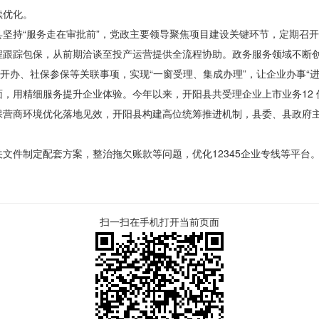
续优化。
坚持“服务走在审批前”，党政主要领导聚焦项目建设关键环节，定期召
跟踪包保，从前期洽谈至投产运营提供全流程协助。政务服务领域不断创
开办、社保参保等关联事项，实现“一窗受理、集成办理”，让企业办事“进
面，用精细服务提升企业体验。今年以来，
开阳县共
受理企业上市
业务12
保营商环境优化落地见效，开阳县构建高位统筹推进机制，县委、县政府
件制定配套方案，整治拖欠账款等问题，优化12345企业专线等平台。以
扫一扫在手机打开当前页面