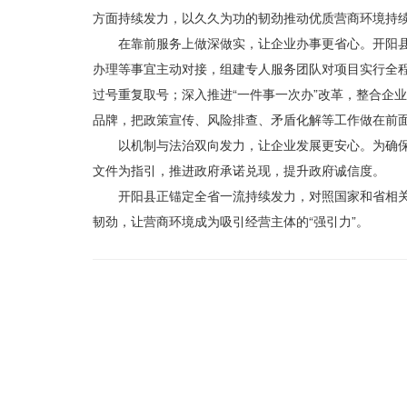
方面持续发力，以久久为功的韧劲
推动优质
营商环境持
在靠前服务上做深做实，让企业办事更省心。开阳县
办理等事宜主动对接，组建专人服务团队对项目实行全程
过号重复取号；深入推进“一件事一次办”改革，整合企业
品牌，把政策宣传、风险排查、矛盾
化解等工作
做在前
以机制与法治双向发力，让企业发展更安心。为确
文件为指引，推进政府承诺兑现，提升政府诚信度。
开阳县正锚定全省一流持续发力，对照国家和省相关文
韧劲，让营商环境成为吸引经营主体的“强引力”。