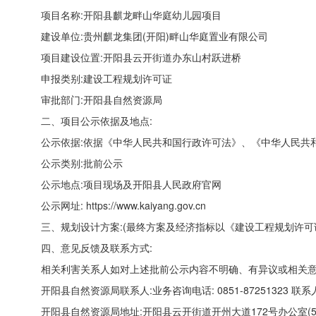
项目名称:开阳县麒龙畔山华庭幼儿园项目
建设单位:贵州麒龙集团(开阳)畔山华庭置业有限公司
项目建设位置:开阳县云开街道办东山村跃进桥
申报类别:建设工程规划许可证
审批部门:开阳县自然资源局
二、项目公示依据及地点:
公示依据:依据《中华人民共和国行政许可法》、《中华人民共
公示类别:批前公示
公示地点:项目现场及开阳县人民政府官网
公示网址:
https://
www.kaiyang.gov.cn
三、规划设计方案:(最终方案及经济指标以《建设工程规划许可
四、意见反馈及联系方式:
相关利害关系人如对上述批前公示内容不明确、有异议或相关意
开阳县自然资源局联系人:业务咨询电话:
0851-87251323
联系
开阳县自然资源局地址:开阳县云开街道开州大道172号办公室(5