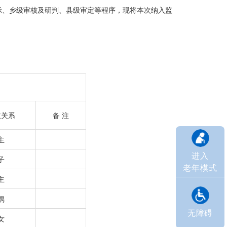
示、乡级审核及研判、县级审定等程序，现将本次纳入监
主关系
备 注
主
进入
子
老年模式
主
偶
无障碍
女