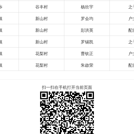
乡
谷丰村
杨欣宇
之
镇
新山村
罗会均
户
镇
新山村
彭洪英
配
镇
新山村
罗锡凯
之
镇
花梨村
曹钦正
户
镇
花梨村
朱啟荣
配
扫一扫在手机打开当前页面