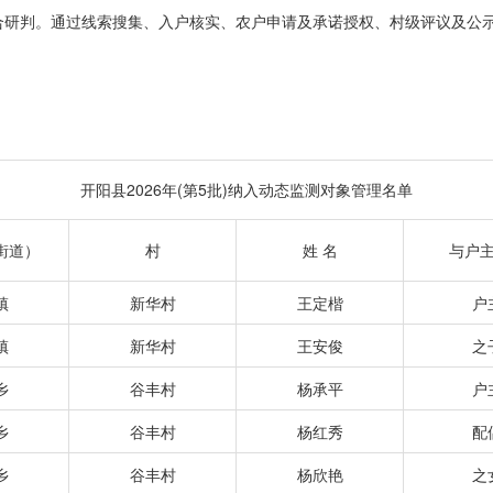
合研判。通过线索搜集、入户核实、农户申请及承诺授权、村级评议及公
开阳县2026年(第5批)纳入动态监测对象管理名单
街道）
村
姓 名
与户
镇
新华村
王定楷
户
镇
新华村
王安俊
之
乡
谷丰村
杨承平
户
乡
谷丰村
杨红秀
配
乡
谷丰村
杨欣艳
之