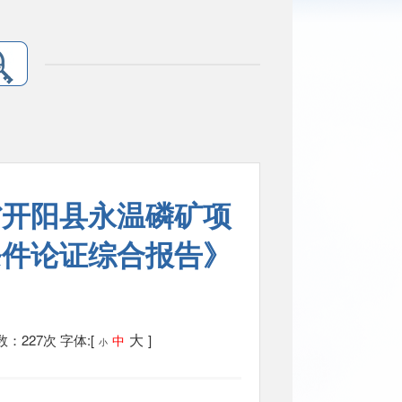
省开阳县永温磷矿项
条件论证综合报告》
大
：227次
字体:[
]
中
小