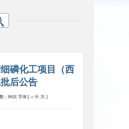
精细磷化工项目（西
批批后公告
大
数：64次
字体:[
]
中
小