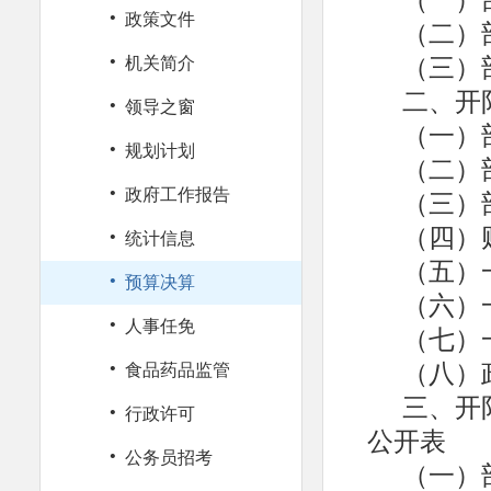
·
政策文件
（二）
·
（三）
机关简介
二、开
·
领导之窗
（一）
·
规划计划
（二）
·
（三）
政府工作报告
·
（四）
统计信息
（五）
·
预算决算
（六）
·
人事任免
（七）
·
（八）
食品药品监管
三、开
·
行政许可
公开表
·
公务员招考
（一）