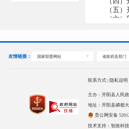
（四）
（五）
（六）
一、部
（一）
开阳县
1.贯
友情链接：
国家部委网站
省政府及部门
法规和方
划，并组
2.负
联系方式
|
隐私说
完善公共
主办：开阳县人民政
校毕业生
地址：开阳县磷都大道78号
城乡劳动
村实用人
贵公网安备 52012
3.拟
技术支持：
智政科