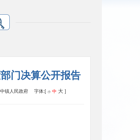
度部门决算公开报告
大
金中镇人民政府
字体:[
]
中
小