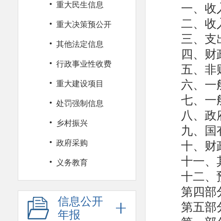
·
一、收
重大民生信息
二、收
·
重大决策预公开
三、支
·
其他法定信息
四、财
·
行政事业性收费
五、非
·
六、一
重大建设项目
七、一
·
处罚强制信息
八、政
·
乡村振兴
九、国
·
十、财
政府采购
十一、
·
义务教育
十二、
第四部
信息公开
第五部
年报