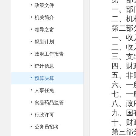
·
政策文件
一、部
·
二、机
机关简介
第二部
·
领导之窗
一、收
·
规划计划
二、收
·
三、支
政府工作报告
·
四、财
统计信息
五、非
·
预算决算
六、一
·
人事任免
七、一
·
八、政
食品药品监管
九、国
·
行政许可
十、财
·
公务员招考
第三部