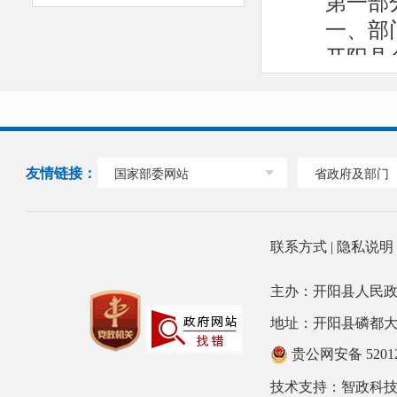
第一部
一、部
开阳县
设和管理
协助做好
二、机
开阳县
友情链接：
国家部委网站
省政府及部门
的单位包
算单位，
规划建设
联系方式
|
隐私说
工作；协
主办：开阳县人民政
202
地址：开阳县磷都大道78号
第二部分
收入支
贵公网安备 52012
技术支持：
公开01表
智政科