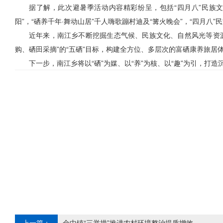
据了解，此次避暑季活动内容精彩纷呈，包括“四月八”民族文
阳”，“硒养千年·舞动山居”千人嗨歌蹦村迪及“篝火晚会”，“四月八
近年来，南江乡不断挖掘生态气候、民族文化、自然风光等资源
购、硒田采摘”的“五硒”目标，构建全方位、多层次的富硒康养旅居
下一步，南江乡将以“硒”为媒、以“养”为核、以“趣”为引，打
上一篇：
金中镇“三举措”推进农村环境整治提质增效