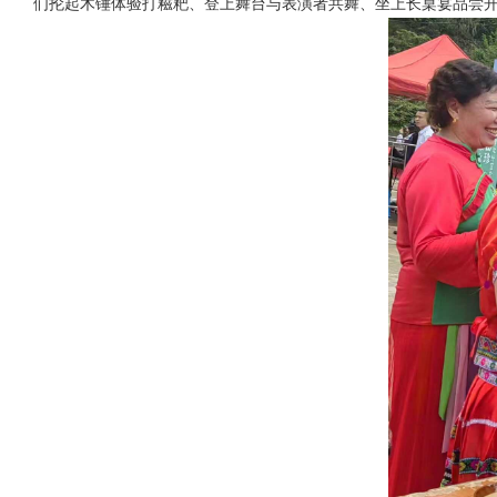
们抡起木锤体验打糍粑、登上舞台与表演者共舞、坐上长桌宴品尝