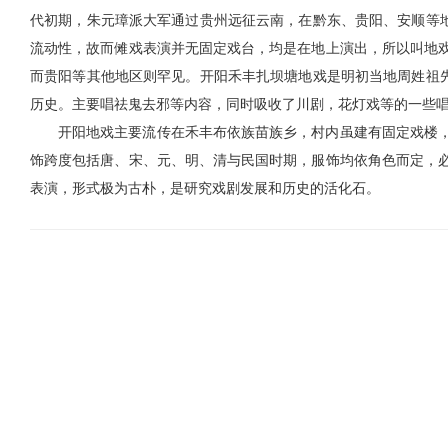
代初期，朱元璋派大军通过贵州远征云南，在黔东、贵阳、安顺等地
流动性，故而傩戏表演并无固定戏台，均是在地上演出，所以叫地
而贵阳等其他地区则
罕见
。开阳禾丰扎坝塘地戏是明初当地周姓祖
历史。主要唱祛鬼去邪等内容，同时吸收了川剧，花灯戏等的一些
开阳地戏主要流传在禾丰布依族苗族乡，村内虽建有固定戏楼
饰跨度包括唐、宋、元、明、清与民国时期，服饰均依角色而定，
表演，形式极为古朴，是研究戏剧发展和历史的活化石。