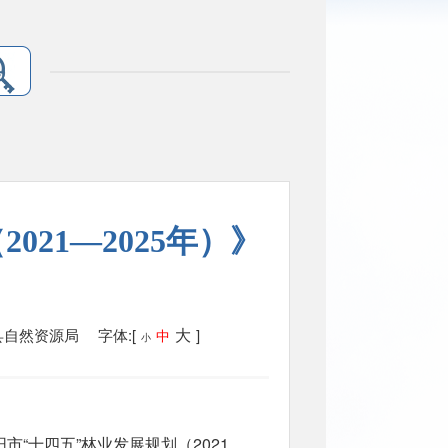
021—2025年）》
大
县自然资源局
字体:[
]
中
小
市“十四五”林业发展规划（2021