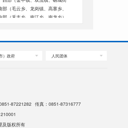
南部（毛云乡、龙岗镇、高寨乡、
中部（禾丰乡、南江乡、南龙乡）
量效益、加大森林资源保护力度、
村产业振兴。
市）政府
人民团体
-87221282 传真：0851-87316777
10001
理及版权所有