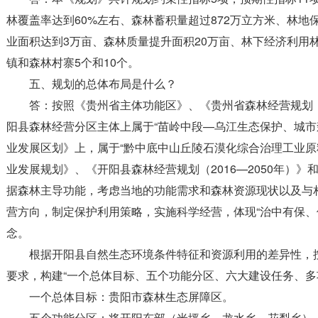
林覆盖率达到60%左右、森林蓄积量超过872万立方米、林地
业面积达到3万亩、森林质量提升面积20万亩、林下经济利用
镇和森林村寨5个和10个。
五、规划的总体布局是什么？
答：按照《贵州省主体功能区》、《贵州省森林经营规划（2
阳县森林经营分区主体上属于“苗岭中段—乌江生态保护、城市
业发展区划》上，属于“黔中底中山丘陵石漠化综合治理工业原料
业发展规划》、《开阳县森林经营规划（2016—2050年）》
据森林主导功能，考虑当地的功能需求和森林资源现状以及与
营方向，制定保护利用策略，实施科学经营，体现“治中有保、
念。
根据开阳县自然生态环境条件特征和资源利用的差异性，
要求，构建“一个总体目标、五个功能分区、六大建设任务、多
一个总体目标：贵阳市森林生态屏障区。
五个功能分区：将开阳东部（米坪乡、龙水乡、花梨乡）