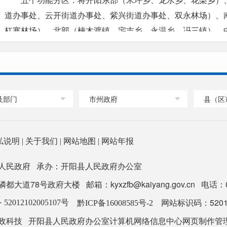
道办事处、云开街道办事处、紫兴街道办事处、双永林场）、
杠寨林场）、北部（楠木渡镇、宅吉乡、永温乡、冯三镇）、
进行分区，划为五个功能区。
六大建设任务：科学开展国土绿化美化、加快提升森林质
健全林草生态保护网络、加强生态林业产业建设、全力助推乡
及部门
市州政府
县（区
私说明
|
关于我们
|
网站地图
|
网站年报
人民政府 承办：开阳县人民政府办公室
道78号政府大楼 邮箱：kyxzfb@kaiyang.gov.cn 电话：0851
网站标识码：52012
2012102005107号
黔ICP备16008585号-2
开阳县人民政府办公室计算机网络信息中心网页制作管
政科技