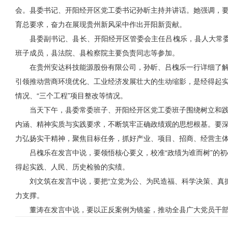
会。县委书记、开阳经开区党工委书记孙昕主持并讲话。她强调，
育总要求，奋力在展现贵州新风采中作出开阳新贡献。
县委副书记、县长、开阳经开区管委会主任吕槐乐，县人大常
班子成员，县法院、县检察院主要负责同志等参加。
在贵州安达科技能源股份有限公司，孙昕、吕槐乐一行详细了
引领推动营商环境优化、工业经济发展壮大的生动缩影，是经得起
情况、“三个工程”项目整改等情况。
当天下午，县委常委班子、开阳经开区党工委班子围绕树立和
内涵、精神实质与实践要求，不断筑牢正确政绩观的思想根基。要
力弘扬实干精神，聚焦目标任务，抓好产业、项目、招商、经营主
吕槐乐在发言中说，要领悟核心要义，校准“政绩为谁而树”的初
得起实践、人民、历史检验的实绩。
刘文筑在发言中说，要把“立党为公、为民造福、科学决策、真
力支撑。
董涛在发言中说，要以正反案例为镜鉴，推动全县广大党员干