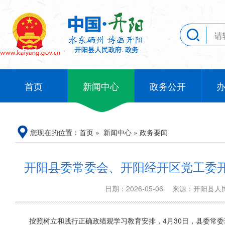
首页
新闻中心
政务公开
您现在的位置：
首页
»
新闻中心
»
政务要闻
开阳县委常委会、开阳经开区党工委
日期：2026-05-06
来源：开阳县
按照树立和践行正确政绩观学习教育安排，4月30日，县委常