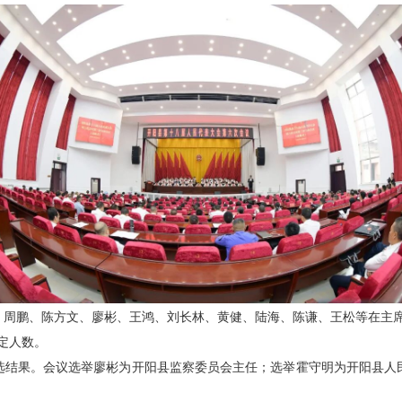
、周鹏、陈方文、廖彬、王鸿、刘长林、黄健、陆海、陈谦、王松等在主
法定人数。
选结果。会议选举廖彬为开阳县监察委员会主任；选举霍守明为开阳县人