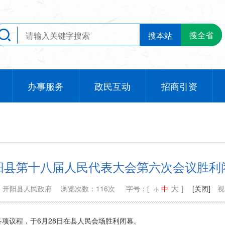
搜全省
搜本站
办事服务
政民互动
招商引资
阳县第十八届人民代表大会第六次会议胜利
大
：开阳县人民政府
浏览次数：116次
字号：[
中
]
[关闭]
视
小
项议程，于6月28日在县人民会场胜利闭幕。