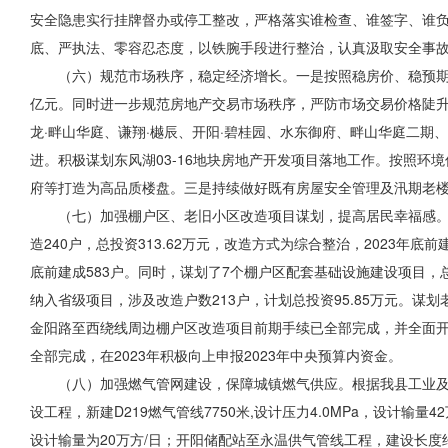
安全隐患实行挂牌督办或停工整改，严格落实谁检查、谁签字、谁
底、严执法、零容忍态度，以铁腕手段进行整治，认真汲取安全事
（六）规范市场秩序，稳定经济增长。一是按照稳房价、稳预期工
亿元。同时进一步规范房地产交易市场秩序，严防市场交易价格陡升
龙·畔山华庭、谦翔·樾辰、开阳·碧桂园、水东御府、畔山华庭二
进。积极谋划东风湖03-16地块房地产开发项目落地工作。按照环
府等
打造为高品质楼盘。三是持续做好既有房屋安全管理及汛期
老
（七）加强棚户区、老旧小区改造项目谋划，提高居民
幸福感
造240户，总投资313.62万元，改造方式为综合整治，2023年底
底前建成583户。同时，谋划了7个棚户区配套基础设施建设项目，总
纳入省级项目，涉及改造户数213户，计划总投资95.85万元。谋
金阳路至西绕线周边棚户区改造项目前期手续已全部完成，并全面开
全部完成，在2023年积极向上申报2023年中央预算内资金。
（八）加强燃气管网建设，保障城镇燃气供应。根据我县工业及
设工程，新建D219燃气管线7750米,设计压力4.0MPa，设计输量
设计输量为20万方/日；开阳储配站至永温供气管线工程，建设长度约1