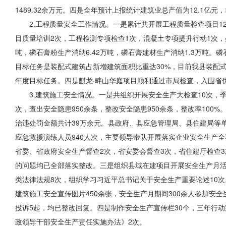
1489.32余万元。四是全年预计上报统计建筑业总产值为12.1亿元
2.工程质量安全工作情况。一是累计共开展工程质量检查项目12
目质量培训2次，工程检测专项检查1次，混凝土专项提升行动1次，处
吨，磷石膏粉生产消纳6.42万吨，磷石膏建材生产消纳1.3万吨。
目标任务是装配式建筑占新增建筑面积比重达30%，目前我县装配式建筑
年度目标任务。四是麒龙·畔山华庭项目顺利通过市局检查，入围省
3.建筑施工安全情况。一是共组织开展安全生产大检查10次，季
次，查出安全隐患950余条，整改安全隐患950余条，整改率100
治违处罚金额共计39万余元。县政府、县应急管理局、县住建局
等
应急救援
演练人员940人次，主要领导带队开展落实企业安全生产全
省委、省政府安全生产督查2次，省安委会督查3次，省住建厅检查3
的问题均已全部落实整改。三是组织县域在建项目开展安全生产月活
类法律法规8次，组织学习习近平总书记关于安全生产重要论述10次
建筑施工安全宣传图片450余张，安全生产月期间300余人参加安全生
投诉5起，均已整改回复。四是制作安全生产宣传栏30个，三年行动完
政领导干部安全生产责任实施办法》2次。