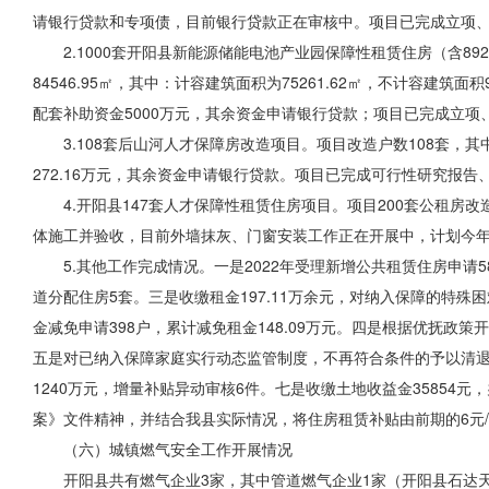
请银行贷款和专项债，目前
银行贷款正在
审核中。项目已完成立项
2.1000套开阳县新能源储能电池产业园保障性租赁住房（含89
84546.95㎡，其中：计容建筑面积为75261.62㎡，不计容建筑面积
配套补助资金5000万元，其余资金申请银行贷款；项目已完成立
3.108套后山河人才保障房改造项目。项目改造户数108套，其
272.16万元，其余资金申请银行贷款。项目已完成可行性研究报
4.开阳县147套人才保障性租赁住房项目。项目200套公租房改
体施工并验收，目前外墙抹灰、门窗
安装
工作正在开展中，计划今年
5.其他工作完成情况。一是2022年受理新增公共租赁住房申请
道分配住房5套。三是收缴租金197.11万余元，对纳入保障的特
金减免申请398户，累计减免租金148.09万元。四是根据优抚政
五是对已纳入保障家庭实行动态监管制度，不再符合条件的予以清退。
1240万元，增量补贴异动审核6件。七是收缴土地收益金35854元
案》文件精神，并结合我县实际情况，将住房租赁补贴由前期的6元/
（六）城镇燃气安全工作开展情况
开阳县共有燃气企业3家，其中管道燃气企业1家（开阳县石达