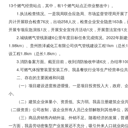
13个燃气经营站点，其中，有1个燃气站点
正停业
整改中）。
1.执法检查情况。一是我局联合应急局、市场监督管理局开展了
共计开展联合检查76次，出动258人次，检查企业安全隐患163条
开展专项应急演练1次，开展安全宣传月活动1次，开展普法宣传1次
2.城镇燃气管线新建6公里年度目标任务完成情况。2022年新建
1.98
km
）、贵州胜泽威化工有限公司供气管线建设工程1
km
（总长1
设工程1.8
km
（总长1.8
km
）。
3.消防备案方面。截至目前，收到消防验收申请6次，办结率10
4.可燃气体报警装置安装工作。我县餐饮行业等生产
经营
单位共
二、存在的主要困难和问题
（一）项目建设进度推进缓慢。一是项目投资投入大，政府、
小。
（二）建筑企业体量小、资质低、实力弱。我县注册建筑企业共
（二级资质）公司改制，该企业所有人员已全部解散到其他单位，
（三）商品房销售内销外溢、外销不足。随着经济的发展，普
一方面，我县劳动密集型产业发展还不充分，吸引外来人口就业岗