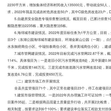
2230平方米，增加集体经济和村民收入135000元，带动就业50
求，2022年我县完成农村危房改造50户，其中C级危房改造23户，
5.自建房安全隐患专项排查整治情况。截至目前，已累计排查104
般隐患整治2235栋，重大隐患整治5栋。
6.海绵城市建设情况。2022年度目标任务为1平方公里，目
目3个（东湖公园海绵城市建设项目、环湖金家山公园（一期）、白
水东御府商住小区、中瑞恒泰商住小区、香岸美域商住小区），建成
7.城市管网建设情况。2022年目标完成污水管网22.87千米，截
114%。具体项目为：一是老旧小区污水管网改造8处，其中新建0.98
千米，完成投资146万元。三是
完成市政
道路污水管网改造2处，新建
复改造6.76公里，完成投资650万元。
（二）建筑市场工作开展情况
全县
共监管
项目71个，其中正常在建项目23个，停工在建项目
1.建筑市场管理情况。一是2022年共办理施工许可证32件；一
目案件35起。二是根据商品混凝土质量提升行动，共开展2次检查，
相关制度，按要求达到6个100%；要求建设单位落实工程款支付担