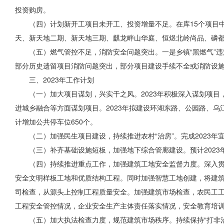
投资购房。
（四）计划新开工项目未开工、投资增量不足。在库15个项目
天、新天地二期、新天地三期、麒龙畔山华庭、恒煜北岭尚品、磷都
（五）燃气管控不足，消防安全问题突出。一是乡镇“黑燃气”
部分历史遗留项目消防问题突出，部分项目建设手续不全或消防设
三、2023年工作计划
（一）加大项目谋划，兴实干之风。2023年积极
深入谋划
项目
进
城乡
融合等方面
谋划项目。2023年拟建设环湖东路、公园路、
计增加公共停车位650个。
（二）加强民生项目建设，持续推进农村“治房”。完成2023
（三）补齐基础设施短板，加强
地下综合管廊
建设。预计2023
（四）持续推进重点工作，加强建筑工地安全监督力度。深入贯
安全文明样板工地和优质结构工程。同时加强智慧工地创建，将建
司检查，从源头上控制工程质量安全。加强建筑市场检查，农民工
工程安全管控情况，企业安全生产主体责任落实情况，安全教育培训
（五）
加大
执法检查力度，规范建筑市场秩序。持续保持“打非