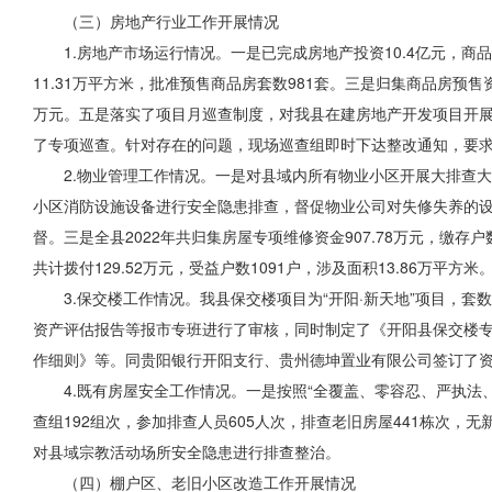
（三）房地产行业工作开展情况
1.房地产市场运行情况。一是已完成房地产投资10.4亿元，商
11.31万平方米，批准预售商品房套数981套。三是归集商品房预售
万元。五是落实了项目月巡查制度，对我县在建房地产开发项目开
了专项巡查。针对存在的问题，现场巡查组即时下达整改通知，要
2.物业管理工作情况。一是对县域内所有物业小区开展大排查
小区消防设施设备进行安全隐患排查，督促物业公司对失修失养的
督。三是全县2022年共归集房屋专项维修资金907.78万元，缴存户数
共计拨付129.52万元，受益户数1091户，涉及面积13.86万
3.保交楼工作情况。我县保交楼项目为“开阳·新天地”项目，
资产评估报告等报市专班进行了审核，同时制定了《开阳县保交楼
作细则》等。同贵阳银行开阳支行、贵州德坤置业有限公司签订了资金监
4.既有房屋安全工作情况。一是按照“全覆盖、零容忍、严执
查组192组次，参加排查人员605人次，排查老旧房屋441栋次
对县域宗教活动场所安全隐患进行排查整治。
（四）棚户区、老旧小区改造工作开展情况