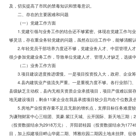
及，切实提高了市民的禁毒知识和禁毒意识。
二、存在的主要困难和问题
（一）党建工作方面
1.党建引领与业务工作
的结合
还不够紧密。体现在党建工作与业
够灵活，存在重业务轻
党建的问题
，虽然在以往工作中，能够清醒
2.年轻党员干部培养力度还不够，党建业务人才、中层管理人
很少参加党建业务工作，导致单位党建人才、管理人才缺乏，选拔
（二）业务工作方面
3.项目建设进度推进缓慢。一是项目投资投入大，政府、企业
4.县内建筑业产值流失严重。一是重视力度不够。各行业部门
县级缺乏主动权，县内无相关资质企业承揽
项目
，项目产值难以留存
地无建设项目，剩余11家企业在我县承揽项目较少且均在个位数及
5.房地产业投资存量不足且无新的增长点，支撑目标任务难度较大
为谦翔财富中心三组团、英豪.紫江天城、云开国际、新天地三期；
（投资数据结余为2918万元）、开阳碧桂园（投资数据结余为177
目，加上拟建项目畔山华庭二期、博雅欣园二期因土地未挂牌、征