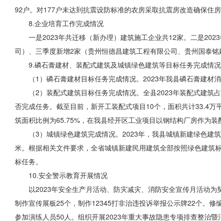
92户。对177户未达到抗震
设防标准
的农房采取抗震房改造确保住房
8.企业培育工作完成情况
一是2023年共迁移（新办理）建筑施工企业共12家。二是20
司）、三季度新增2家（贵州恒德昌建筑工程有限公司、贵州国泰铭
9.磷石膏建材、装配式建筑及城镇
绿色建筑等
目标任务完成情况
（1）磷石膏建材目标任务完成情况。2023年我县磷石膏建材消
（2）装配式建筑目标任务完成情况。全县2023年装配式建筑
否完成任务。截至目前，新开工装配式项目10个，面积共计33.4万
筑面积比例为65.75%，在我县经开区工业
项目以
钢结构厂房作为装
（3）城镇绿色建筑完成情况。2023年，我县城镇新建绿色建
米。根据相关文件要求，全省城镇新建民用建筑全部按照绿色建筑标
标任务。
10.安全警示教育开展情况
以2023年安全生产月活动、防灾减灾、消防安全宣传月活动为
制作宣传展板25个，制作12345打非治违投诉举报公示牌22个。修
参加演练人员50人。组织开展2023年重大事故隐患专项排查整治暨