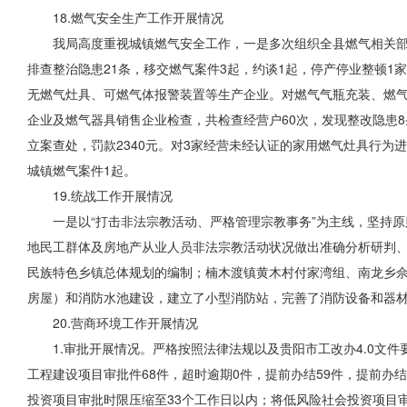
18.燃气安全生产工作开展情况
我局高度重视城镇燃气安全工作，一是多次组织全县燃气相关部
排查整治隐患21条，移交燃气案件3起，约谈1起，停产停业整顿1家。
无燃气灶具、可燃气体报警装置等生产企业。对燃气气瓶充装、燃气
企业及燃气器具销售企业检查，共检查经营户60次，发现整改隐患
立案查处，罚款2340元。对3家经营未经认证的家用燃气灶具行为
城镇燃气案件1起。
19.统战工作开展情况
一是以“打击非法宗教活动、严格管理宗教事务”为主线，坚持
地民工群体及房地产从业人员非法宗教活动状况做出准确分析研判
民族特色乡镇总体规划的编制；楠木渡镇黄木村付家湾组、南龙乡佘
房屋）和消防水池建设，建立了小型消防站，完善了消防设备和器
20.营商环境工作开展情况
1.审批开展情况。严格按照法律法规以及贵阳市工改办4.0文
工程建设项目审批件68件，超时逾期0件，提前办结59件，提前办
投资项目审批时限压缩至33个工作日以内；将低风险社会投资项目审