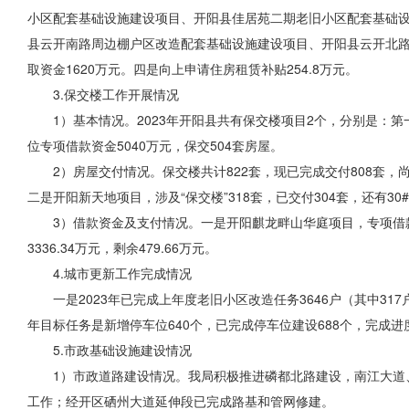
小区配套基础设施建设项目、开阳县佳居苑二期老旧小区配套基础
县云开南路周边棚户区改造配套基础设施建设项目、开阳县云开北路周
取资金1620万元。四是向上申请
住房
租赁补贴254.8万元。
3.保交楼工作开展情况
1）基本情况。2023年开阳县共有保交楼项目2个，分别是：
位专项借款资金5040万元，保交504套房屋。
2）房屋交付情况。保交楼共计822套，现已完成交付808套，
二是开阳新天地项目，涉及“保交楼”318套，已交付304套，还有30
3）借款资金及支付情况。一是开阳麒龙畔山华庭项目，专项借款
3336.34万元，剩余479.66万元。
4.城市更新工作完成情况
一是2023年已完成上年度老旧小区
改造任务
3646户（其中31
年目标任务是新增停车位640个，已完成停车位建设688个，完成进度
5.市政基础设施建设情况
1）市政道路建设情况。我局积极推进磷都北路建设，南江大道
工作；经开区硒州大道延伸段已完成路基和
管网修建
。