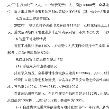
人“三违”行为处罚25人。企业追责问责13人，罚款12000元。全
位、重大事故隐患排查整治不
到位等
移交案件6起（其中4起进入调
14.农民工工资清查情况
2023年，现场及时协调处理欠薪案件11余起，及时化解民工工资
议、重大活动期间未发生进京非正常访或到省、市集体访行为，有
15.智慧工地建设情况
智慧工地执法派单110次，关键岗位人员项目经理打卡完成率1
80条，启动4级应急响应2次。
16.自建房安全隐患排查整治情况
（1）系统录入排查整治情况
排查录入情况。全县累计排查城乡自建房102590栋。其中，经营
经营性自建房隐患整治情况。全县存在严重安全隐患经营性自建房3
栋，整治率为100%，销号106栋，销号率100%。
自建房隐患整治情况。全县存在安全隐患自建房1185栋，已整治
患自建房1062栋，已整治1062栋，整治率为100%。
（2）自建房领域重大事故隐患专项排查整治
2023年
行动开展情