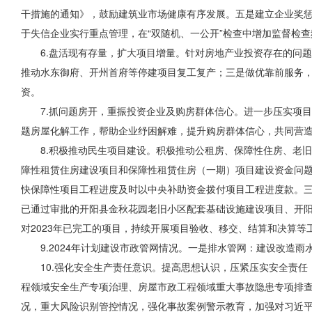
干措施的通知》，鼓励建筑业市场健康有序发展。五是建立企业奖
于失信企业实行重点管理，在“双随机
、
一公开”检查中增加监督检
6.盘活现有存量，扩大项目增量。针对房地产业投资存在的问
推动水东御府、开州首府等停建项目复工复产；三是做优靠前服务，
资。
7.抓问题房开，
重振
投资企业及购房群体信心。进一步压实项目
题
房屋
化解工作，帮助企业纾困解难，提升购房群体信心，共同营造
8.积极推动民生项目建设。积极推动公租房、保障性住房、老
障性租赁住房建设项目和保障性租赁住房（一期）项目建设资金问
快保障性项目工程进度及时以中央补助资金拨付项目工程进度款。
已通过审批的开阳县金秋花园老旧小区配套基础设施建设项目、开阳
对2023年已完工的项目，持续开展项目验收、移交、结算和决算
9.2024年计划建设市政管网情况。一是排水管网：建设改造雨水
10.强化安全生产责任意识。提高思想认识，压紧压实安全责
程领域安全生产专项治理、房屋市政工程领域重大事故隐患专项排
况，重大风险识别管控情况，强化事故案例警示教育，加强对习近平总