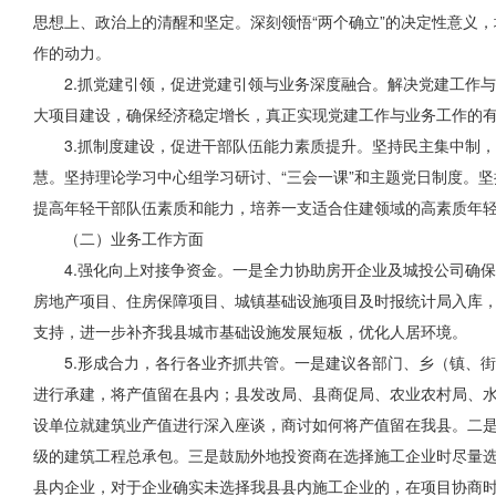
思想上、政治上的清醒和坚定。深刻领悟“两个确立”的决定性意义，
作的动力。
2.抓党建引领，促进党建引领与业务深度融合。解决党建工作
大项目建设，确保经济稳定增长，真正实现党建工作与
业务工作
的
3.抓制度建设，促进干部队伍
能力素质提升
。坚持民主集中制，
慧。坚持理论
学习
中心组学习研讨、“三会一课”和主题
党日
制度。坚
提高年轻干部队伍素质和能力，培养一支适合住建领域的高素质年
（二）业务工作方面
4.强化向上对接争资金。一是全力协助房开企业及城投
公司确保
房地产项目、住房保障项目、城镇基础设施项目及时报统计局入库
支持，进一步补齐我县城市基础设施发展短板，优化人居环境。
5.形成合力，各行各业齐抓共管。一是建议各部门、乡（镇、
进行承建，将产值留在县内；县发改局、县商促局、农业农村局、
设单位就建筑业产值进行深入座谈，商讨如何将产值留在我县。二
级的建筑工程总承包。三是鼓励外地投资商在选择施工企业时尽量
县内企业，对于企业确实未选择我县县内施工企业的，在项目协商