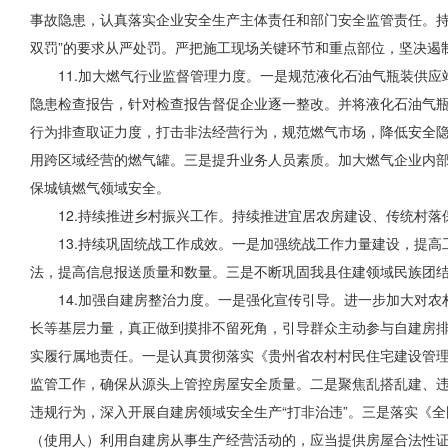
事故隐患，认真落实企业安全生产主体责任和部门安全监管责任。
双罚”的要求从严处罚。严把施工现场关键环节和重点部位，坚决遏
11.加大燃气行业监督管理力度。一是规范液化石油气瓶装供
隐患检查报告，针对检查报告督促企业逐一整改。并将液化石油气
行为排查
取证力度
，打击非法经营行为，规范燃气市场，降低
安全
用跨区域经营的燃气罐。三是提升业务人员素质。加大燃气企业内
保城镇燃气领域安全。
12.持续推进乡村振兴工作。持续推进宜居农房建设、传统村
13.持续巩固统战工作成效。一是加强统战工作力量建设，提
法，提高信息报送质量和数量。三是不断巩固我县住建领域民族团
14.加强自建房整治力度。一是强化宣传引导。进一步加大对
长等基层力量，真正做到摸排不留死角，引导群众主动参与自建房
实履行属地责任。一是认真贯彻落实《贵州省农村村民住宅建设管
监管工作，
确保从
源头上管控房屋安全质量。二是聚焦乱搭乱建、
违规行为，深入开展自建房领域安全生产“打非治违”。三是落实《
（使用人）利用自建房从事生产经营活动的，应当提供房屋合法性