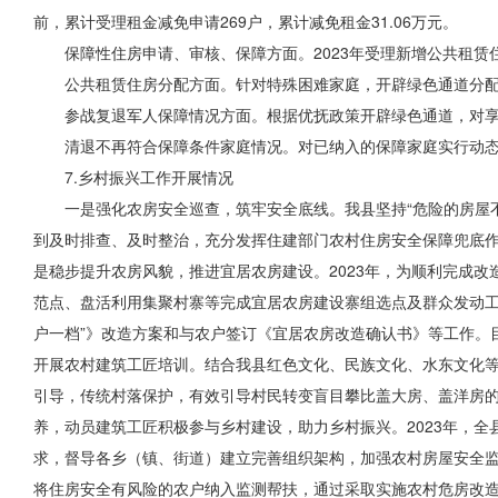
前，累计受理租金减免申请269户，累计减免租金31.06万元。
保障性住房申请、审核、保障方面。2023年受理新增公共租赁住
公共租赁住房分配方面。针对特殊困难家庭，开辟绿色通道分配
参战复退军人保障情况方面。根据优抚政策开辟绿色通道，对享
清退不再符合保障条件家庭情况。对已纳入的保障家庭实行动态
7.乡村振兴工作开展情况
一是强化
农房安全
巡查，筑牢安全底线。我县坚持“危险的房屋
到及时排查、及时整治，充分发挥住建部门农村住房安全保障兜底作用
是稳步提升农房风貌，推进宜居农房建设。2023年，为顺利完成
范点、盘活利用集聚村寨等完成宜居农房建设寨组选点及群众发动工作
户一档”》改造方案和与农户签订《宜居农房改造确认书》等工作。目前，
开展农村建筑工匠培训。结合我县红色文化、民族文化、水东
文化
引导，传统村落保护，有效引导村民转变盲目攀比盖大房、盖洋房
养，动员建筑工匠积极参与乡村建设，助力乡村振兴。2023年，
求，督导各乡（镇、街道）建立完善组织架构，加强农村房屋安全
将住房安全有风险的农户纳入监测帮扶，通过采取实施农村危房改造