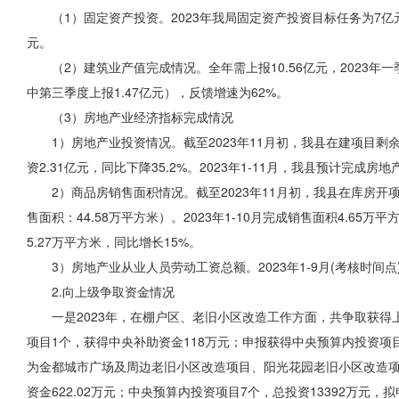
（1）固定资产投资。2023年我局固定资产投资目标任务为7亿元
元。
（2）建筑业产值完成情况。全年需上报10.56亿元，2023年一
中第三季度上报1.47亿元），反馈增速为62%。
（3）房地产业
经济指标
完成情况
1）房地产业投资情况。截至2023年11月初，我县
在建
项目剩余
资2.31亿元，同比下降35.2%。2023年1-11月，我县预计完成
2）商品房销售面积情况。截至2023年11月初，我县在库房开
售面积：44.58万平方米）。2023年1-10月完成销售面积4.65
5.27万平方米，同比增长15%。
3）房地产业从业人员劳动
工资总额
。2023年1-9月(考核时
2.向上级争取资金情况
一是2023年，在棚户区、老旧小区改造工作方面，共争取获得上
项目1个，获得中央补助资金118万元；申报获得中央预算内投资项
为金都城市广场及周边老旧小区
改造项目
、阳光花园老旧小区改造项
资金622.02万元；中央预算内投资项目7个，总投资13392万