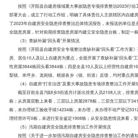
按照《开阳县自建房领域重大事故隐患专项排查整治2023行动
部署大会，成立了行动工作组，明确了具体责任人主抓辖区内自建
了2023年自建房安全隐患排查整治总体情况报告，未报送的单位
全隐患房屋，针对前期排查隐患房屋均建立安全隐患台账，制定一
（3）查缺补漏“回头看”开展情况
按照《开阳县自建房安全专项整治查缺补漏“回头看”工作方案
房、居住10人及以上自建房为重点，全面开展了查缺补漏“回头看”工
性房屋3844栋回头看3844栋；四是全县10人及以上经营性自建房16
梨镇、米坪乡、龙岗镇。根据各乡（镇、街道）反馈，均对重点房屋
（4）自建房“打非治违”及重大事故隐患专项排查整治工作开展
截
至
目前全县7镇8乡3街道共计派出排查人员2108人次，排查房屋
栋；从房屋层数上来看，三层以上房屋2878栋，三层含三层以下341
栋，未办理竣工验收手续14234栋，未办理，未办理不动产登记53
理经营许可0栋，未进行安全鉴定1908栋；从安全隐患情况来看，安
（5）汛期自建房安全隐患排查整治工作开展情况
按照《关于进一步加强汛期自建房安全隐患排查整治工作的通知