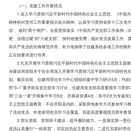
（一）党建工作开展情况
1.深入学习贯彻习近平新时代中国特色社会主义思想、《中国
精神和对贵州工作重要指示批示精神。认真学习贯彻省第十三次党代会
信”、做到“两个维护”。全面贯彻落实《中国共产党支部工作条例
硬、业绩过硬”的“六硬支部”。按时收缴党费，做好党员发展工作
和共产党员的先锋模范作用，有力地保障了住建系统各项工作的顺利
正在按要求进行培养。
2.扎实开展学习贯彻习近平新时代中国特色社会主义思想主题
乡建设局党组关于在全局深入开展学习贯彻习近平新时代中国特色
划。截至目前，住建局理论
学习
中心组组织集中学习研讨4次，均
照“3+1”要求抓实党支部学习讨论，住建局党支部高度重视学习贯
用“三会一课”开展集中学习5次、开展讲党课4次，其中2
次为
专题党
主义思想主题教育，不在开阳县内的，采取异地参学方式参加学习
了流动党员、年老体弱党员学习全覆盖。四是高度重视团员青年教
3.突出党组、支部班子建设，提升履职能力。一是落实第一责
成员认真履行“一岗双责”，切实担负起主要责任。二是扎实抓好理论