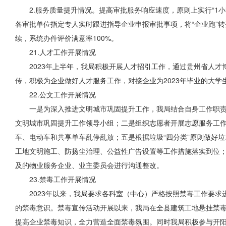
2.服务质量提升情况。提高审批服务响应速度，原则上实行“1
各审批单位指定专人实时跟进指导企业申报审批事项，将“企业跑”
转
续，系统办件评价
满意率100%。
21.人才工作开展情况
2023年上半年，我局积极开展人才招引工作，通过贵州省人
传，积极为企业做好人才服务工作，对接企业为2023年毕业的大学
22.
公文
工作开展情况
一是为深入推进文明城市巩固提升工作，我局结合自身工作职责
文明城市巩固提升工作领导小组；二是组织志愿者开展志愿服务工
车、电动车和共享单车乱停乱放；五是根据垃圾“四分类”原则做好
工地文明施工、防扬尘治理、公益性广告设置等工作措施落实到位
及的物业服务企业、业主委员会进行沟通整改。
23.禁毒工作开展情况
2023年以来，我局要求各科室（中心）严格按照禁毒工作要
的禁毒意识。禁毒宣传活动开展以来，我局在全县建筑工地悬挂禁毒
提高企业禁毒知识，全力营造全面禁毒氛围。同时我局积极参与开阳县