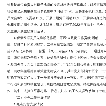
终坚持单位负责人对班子成员的发言材料进行严格审核，对发言情
社会主义思想主题教育专题集中学习研讨4次。三是带头执行党章、
员大会9次、支委会12次、开展主题党日活动11次，开展学习身边的
会和支部组织生活会。2月22日，组织召开了2022年度民主生活会
为主题开展主题党日活动。
4.积极发挥党员先锋模范作用，开展“立足岗位作贡献”活动
貌，促进了社区和谐稳定。二是根据实际情况，制定了住建局党员示
范岗1名（周扬钒），普通干部职工示范岗1名（胡明友），通过开
挥，密切党群及干群关系，使党员先进性在岗位上闪光，充分发挥
和爱国教育，党员干部加强党性修养，牢记党员初心使命，时刻把
动，共收集整理建言献策意见建议26条，其中党支部抓好“五个一”
明确了整改责任人，下一步将按照要求逐一整改。五是开展“四下基层
年行动和新型城镇化建设，巩固拓展脱贫攻坚成果、持续抓好经济
作，其中一人担任平寨村第一书记，安排3名工作人员到乡镇（街道
（二）业务工作开展情况
1.经济指标完成情况