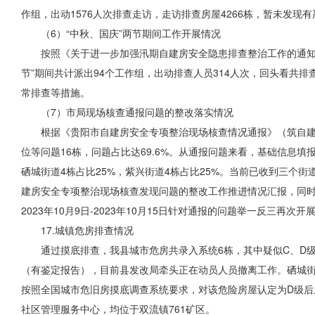
作组，出动1576人次排查走访，走访排查房屋4266栋，暂未发
（6）“中秋、国庆”两节期间工作开展情况
按照《关于进一步加强汛期自建房安全隐患排查整治工作的通知
节”期间共计派出94个工作组，出动排查人员314人次，回头
看共
排
常排查等措施。
（7）市局现场核查通报问题的整改落实情况
根据《贵阳市自建房安全专项整治现场核查情况通报》（筑自建房
位等问题16栋，问题占比达69.6%。从通报问题来看，基础信息填报
硒城街道4栋占比25%，紫兴街道4栋占比25%。当前已收到三
建房安全专项整治现场核查发现问题的整改工作推进情况汇报，同
2023年10月9日-2023年10月15日针对通报的问题举一反三再
17.城镇危房排查情况
通过摸底排查，我县城市危房共录入系统6栋，其中疑似C、D
（有鉴定报告），目前县发改局牵头正在动员人员撤离工作。硒城街
按照全国城市危旧房摸底调查系统要求，对该危险房屋认定为D级后
社区管理服务中心，均位于双流镇761矿区。