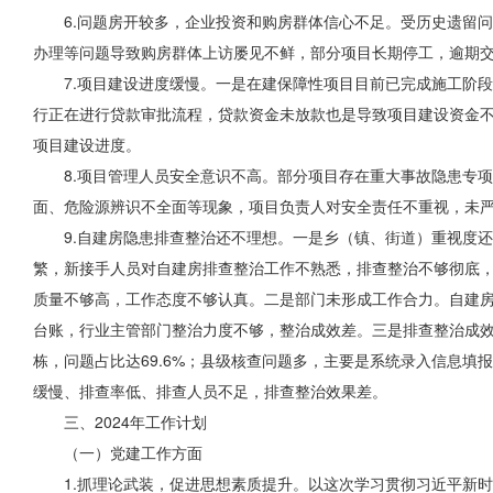
6.问题房开较多，企业投资和购房群体信心不足。受历史遗留
办理等问题导致购房群体上访屡见不鲜，部分项目长期停工，逾期
7.项目建设进度缓慢。一是在建保障性项目目前已完成施工阶
行正在进行贷款审批流程，贷款资金未放款也是导致项目建设资金
项目建设进度。
8.项目管理人员安全意识不高。部分
项目存在
重大事故隐患专项
面、危险源辨识不全面
等现象
，项目负责人对安全责任不重视，未
9.自建房隐患排查
整治还
不理想。一是乡（镇、街道）重视度还
繁，新接手人员对自建房排查整治工作不熟悉，排查整治不够彻底
质量不够高，工作态度不够认真。二是部门未形成工作合力。自建
台账，行业主管部门整治力度不够，整治成效差。三是排查整治成效
栋，问题占比达69.6%；县级核查问题多，主要是系统录入信息填
缓慢、排查率低、排查人员不足，排查整治效果差。
三、2024年工作计划
（一）党建工作方面
1.抓理论武装，促进思想素质提升。以这次学习贯彻习近平新