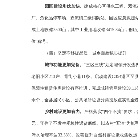
园区建设步伐加快。
建成核心区供水工程、双流
厂、危化品停车场、双流镇二级消防站、园区应急救援
成土地收储3500亩，其中工业用地收储3415.84亩
位”称号。
（四）坚定不移提品质，城乡面貌稳步提升
城市功能更加完备。
“三区三线”
划定城镇开发边
老旧小区213户、背街小巷11条。
启动建设
G354港区
保障性租赁住房
建设有序推进，
完
成城
镇
管网
建设
59.11
余个
，全县居民小区、公共场所垃圾分类投放点实现全
乡村建设更加有力
。
严格落实
“四个不摘”要求，
元，守住了不发生规模性返贫底线。
以农村
“五治”为抓
污水
治理率达
33.33%。
改善提升自然村寨
垃圾收集
收运