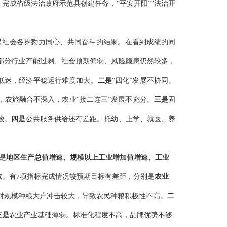
2%。完成省级法治政府示范县
创建任务
，
“平安开阳
”“
法治开
是社会各界勠力同心、共同奋斗的结果。在看到成绩的同
部分行业产能过剩、社会预期偏弱、风险隐患仍然较多，
低迷，
经济平稳运行难度加大。
二是
“四化”发展不协同
。
，
农旅融合
不深入
，
农业
“接二连三”发展不充分
。
三
是
固
峻。
四是
公共服务
供给
还有差距。
托幼
、上学、就医、养
是
地区生产总值增速、规模以上工业增加值增速、工业
数
。有
7
项指标完成情况较预期目标有差距，分别是
农业
对规模种粮大户冲击较大
，
导致
农民种粮积极性不高。
二
三
是
农业产业基础薄弱。标准化程度不高，品牌优势不够