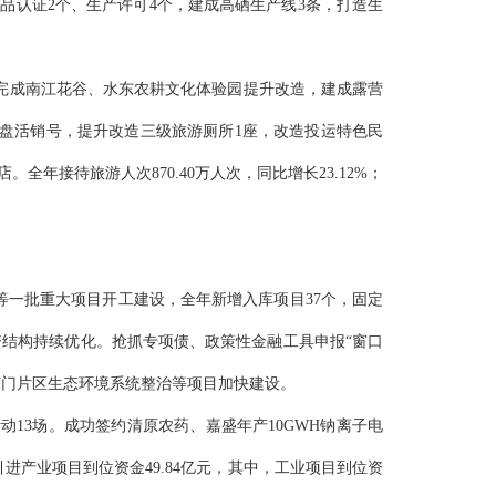
产品认证2个、生产许可4个，建成高硒生产线3条，打造生
。完成南江花谷、水东农耕文化体验园提升改造，建成露营
盘活销号，提升改造三级旅游厕所1
座
，改造投运特色民
店。全年接待旅游人次
870.40万人次，同比增长23.12%；
等一批重大项目开工建设，全年新增入库项目
37个，
固定
资结构持续优化
。
抢抓专项债、政策性金融工具申报
“窗口
南门片区生态环境系统整治等项目加快建设。
动13场。
成功签约清原农药、
嘉盛
年产
10GWH钠
离子电
引进产业项目到位资金
49.84亿元
，其中，工业项目到位资