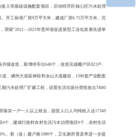
力接入等基础设施配套项目，启动经开区核心区污水处理
目。开工标准厂房
9万平方米，
建成厂房
6.75万平方米。完
荣获“2021—2023年贵州省促进新型工业化发展先进单
场升级改造，新增停车位640个，改造完成棚户区823户、
大
道、硒州大道延伸段和乡山大道
建设，
1500
套产业配套
7400
三期污水处理厂扩建工程，
设置
生活垃圾
分类投放点
庭全部落实一户一人以上就业，脱贫人口人均纯收入达17349
工程4个，建成行政村农村生活污水治理项目9个，农村生活
80%。新（改）建户厕1080个，卫生厕所普及率进一步提