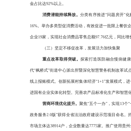
金占比达
92%以上。
消费潜能持续释放。
分类有序推进
“问题房开”
16%。举办多类型促消费活动，有效促进一批限上餐饮
企业19家，
实现社会消费品零售总额
97.76亿元，同比增长
（三）坚定不移促改革，发展活力加快集聚
重点改革取得突破。
探索打造医防融合慢病健
代
“枫桥式”街道中心派出所暨深化智慧警务机制改革试点
线上报账模式。创新拓展
村集体经济
“1+1”发展
模式，
进
进国有企业实体化转型。完善农产品标准化生产和智慧化
营商环境优化提升。
聚焦
“五个一办”，实现13
政务服务2.0版”获得全省法治政府建设示范项目命名
市场主体达38914户，企业数量达7775家。推广使用贵
州