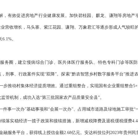
化解，有效促进房地产行业健康发展。加快碧桂园、麒龙、谦翔等房地产项
企业营收增长，马头寨、紫江花园、谦翔、万象君汇等逐步形成人气较旺
6.1%
。
康服务圈，建立慢病综合门诊、医共体医疗服务队、特色专科门诊
等
医防
，刑事、行政案件实现“双降”。探索“黔农智慧乡村数字服务平台”推进
一步推动村集体经济提质增效。
通过重组整合，实现国有企业重组整合
5
监管机制，成功入选“第三批国家农产品质量安全县”。
个“一件事一次办”基础事项和“会展一次办”、占用城市道路及绿地施工审批“
。持续落实稳经济一揽子政策和接续措施，新增
减税降费及退税缓税缓费
4
金融服务平台，获得线上授信金额
2.68亿元。安达科技位列2023年贵州