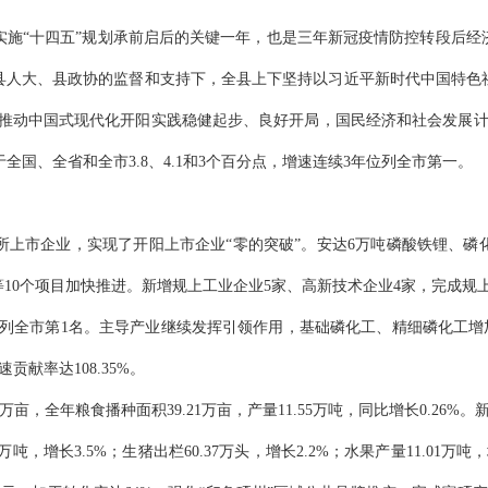
是实施“十四五”规划承前启后的关键一年，也是三年新冠疫情防控转段后
县人大、县政协的监督和支持下，全县
上下坚持
以习近平新时代中国特色
，推动中国式现代化开阳实践稳健起步、良好开局，
国民经济和社会发展
于全国、全省和全市
3.8、4.1和3个百分点，增速连续3年位列全市第一
。
所上市企业，实现了开阳上市企业
“
零的突破
”。安达6万吨磷酸铁锂、磷
0个项目加快推进。新增规上工业企业5家、高新技术企业4家，完成规上工业总
速位列全市第1名。主导产业继续发挥引领作用，基础磷化工、精细磷化工增加值分
速贡献率达
108.35%。
3万亩，全年粮食播种面积39.21万亩，产量11.55万吨，同比增长0.26
02万吨，增长3.5%；生猪出栏60.37万头，增长2.2%；水果产量11.01万吨，