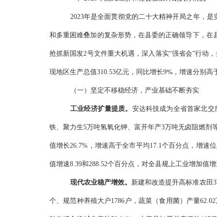
2023年是全面贯彻党的二十大精神开局之年，
和多重困难叠加的复杂形势，在县委的正确领导下，在
抢抓新国发2号文件重大机遇，深入落实“强省会”行动
%
现地区生产总值
310.53亿元，同比
增长
9
，增速分别高
（一）
坚定不移稳经济，产业基础不断夯实
工业经济扩量提质。
安达科技成为全省首家北交
铁、聚力生5万吨氢氧化钾、富开年产3万吨无卤阻燃剂等1
值增长
26.7%，增速高于全市平均17.1个百分点，增
值增速
8.39和288.52个百分点
，
对全县规上工业增加值增
现代农业稳产增效。
新建和改造提升高标准农田
个、规范种养殖大户1786户，
蔬菜（食用菌）产量
62.