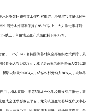
警示片曝光问题整改工作扎实推进。
环境空气质量优良率
城市生活污水处理率保持在98.5%以上。大力推进米坪河生
%以上，单位地区生产总值能耗下降3.2%。
低保对象、1385户1430名特困供养对象全部落实政策保障，累
保险参保人数
8.63万人，城乡居民养老保险参保人数16.28
增城镇就业6054人，转移农村劳动力7094人，城镇零
投用
，
楠木渡镇中学等
5
所
标准化学校建设有序推进，新
先建成全
医学影像云
平台，龙岗镇卫生院县域医疗次中心
进。
深入开展公共卫生防控能力提升、妇幼健康提质、老