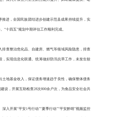
有序推进，全国民族团结进步创建示范县成果持续提升，实
步。
“十四五”规划中期评估工作顺利完成。
深入排查整治危化品、自建房、燃气等领域风险隐患，排查
建设，实现信息化联通。统筹做好防汛抗旱工作，未发生较
与土地基金收入，保证债务增速趋于良性，确保整体债务
织建设，开展
互助
检查
28次800余户次，为食品安全社会共
。
深入开展
“平安1号行动”“夏季行动”“平安黔哨”视频监控