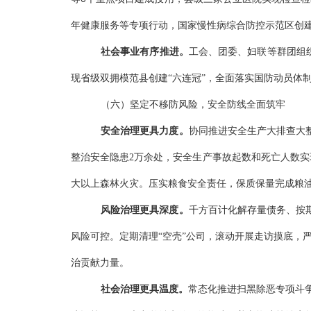
年健康服务等专项行动，
国家慢性病综合防控示范区
创
社会事业有序推进。
工会、团委、妇联等群团组
现省级双拥模范县创建“六连冠”，全面落实国防动员体
（六）
坚定不移防风险，安全防线全面筑牢
安全治理更具力度。
协同推进安全生产大排查大
整治安全隐患2万余处，安全生产事故起数和死亡人数实
大以上森林火灾。压实粮食安全责任，保质保量完成粮
风险
治理更具深度。
千方百计化解存量债务、按
风险可控。定期清理
“空壳”公司，滚动开展走访摸底，
治贡献力量。
社会治理更具温度。
常态化推进扫黑除恶专项斗