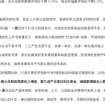
问题，非主动类刑事案件同比下降
11.01%
、
电信诈骗案件
同比下降
5.5
确领导的结果，是县人大依法监督指导、县政协民主监督支持的结果，
和问题：
一是
经济下行压力持续加大。当前
经济发展面临
有效需求不足、
确定性上升
等
多重
压力，
新能源动力电池材料
“行业内卷”加剧，市场持续
务企业不多
不强
，二三
产业
互联不足；农旅一体化、文旅一体化项目较少
形成有效支撑，
部分在建项目受多重因素影响
推进
缓慢
，投资
增长
形势严
依然存在
，服务质量和水平与群众期待还有差距
。
过
的预期目标，
15项主要经济指标中有
8
项指标达到或超过预期目标，分别
一般公共财政预算收入增速、新引进产业项目到位资金、城镇新增就业人
一是
农业生产成本增加。农资价格、人工、土地租金等费用均有所上涨，
农业认识不足，难以
接收
新品种、新技术、新理念等，导致经济效益差。