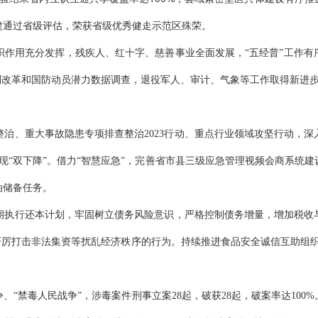
建通过省级评估，
荣获省级优秀健走示范区殊荣。
织作用充分发挥，残疾人、红十字、慈善事业全面发展，
“五经普”工作
制改革和国防动员潜力数据调查，退役军人、审计、气象
等工作取得新进
整治、重大事故隐患专项排查整治
2023行动、重点行业领域攻坚行动，
现“双下降”。借力“智慧应急”，完善省市县三级应急管理视频会商系统
油储备任务。
期执行还本计划，牢固树立债务风险意识，严格控制债务增量，增加税收
严厉打击非法集资等
扰乱
经济秩序的行为。持续推进食品安全诚信
互助
组
争、
“禁毒人民战争”，
涉毒
案件
刑事立案
28起，
破获
28起，
破案率达
100%