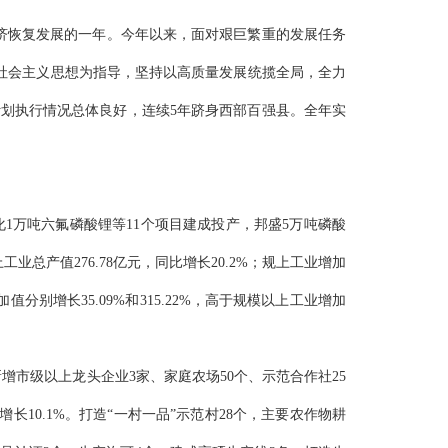
经济恢复发展的一年。今年以来，面对艰巨繁重的发展任务
社会主义思想为指导，坚持以高质量发展统揽全局，全力
计划执行情况总体良好，
连续
5年跻身西部百强县
。
全年
实
化1万吨六氟磷酸锂等11个项目建成投产，邦盛5万吨磷酸
产值276.78亿元，同比增长20.2%
；规上工业增加
别增长35.09%和315.22%，高于规模以上工业
增加
%。新增市级以上龙头企业3家、家庭农场50个、示范合作社25
增长10.1%。
打造
“一村一品”示范村28个，主要农作物耕