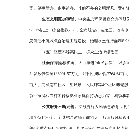
高。婚事新办、丧事简办、其他不办的文明新风广受好
生态文明更加和谐。
中央生态环保督察交办问题
98.9%以上，综合指数2.51，全市综合排名第三
。地表水
态清洁小流域综合治理工程建设，治理水土保持面积8.9
（五）坚定不移惠民生，群众生活持续改善
社会保障提标扩面。
大力推进
“全民参保”，
城乡
计发放低保补贴3901.57万元、特困供养补贴2764.64万元
万人。
完成南江社区、望城坡、六块碑等
4个社区养老服
就业家庭和农村零转移就业家庭保持动态为零
，
城镇和
公共服务不断完善。
持续办好人民满意教育，
县
增学位1490个。
全县招录教师到岗
71人，师德师风建
6个重点项目建成投用，县级三家
等
公立
医院实现检查检