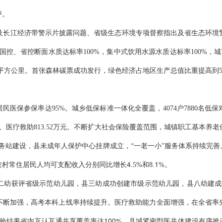
评。
及长江经济带警示片披露问题、省级生态环境专项督察指出及省生态环境
国控、省控断面水质达标率
100%，集中式饮用水源水质达标率100%，
平方公里。首张森林碳票成功发行，绿色经济占地区生产总值比重提高到51
居民医保参保率达
95%。
城乡低保标准一体化全覆盖，
4074户7880名
、医疗救助813.52万元。
不断扩大社会保险覆盖范围，城镇职工基本养老
务站建设，县未成年人保护中心挂牌成立，“一老一小”服务体系持续完善。新
4.
1
农村常住居民人均可支配收入分别同比增长
5%和8.
%
。
二幼获评省级示范幼儿园，县三幼成功创建市级示范幼儿园，
县八幼建成
设不断加强，高考本科上线率持续提升。医疗救助能力全面增强，
在全省率
100%
验结果省内互认互通共享覆盖率达
，
县域紧密型医共体建设有序推