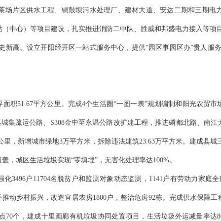
茶场片区供水工程、铜鼓坝污水处理厂、建材大道、安达二期和
三期
电
站（中心）等项目建设，扎实推进消防二中队、胜威和邦盛电力接入等项
，创历史新高。设立开阳经开区一站式服务中心，提供“园区事园区办”贵人服务，
界
面积
51.67平方公里。
完成
4个生活圈“一图一表”规划编制和阳光农贸市
至县城集疏运公路、S308金中至永温公路改扩建工程，
推进磷都北路、南江
公里，
新增城市绿地
3万平方米，拆除违法建筑
23.63
万平方米。
建成县城
覆盖，城区生活垃圾实现
“零填埋”，无害化处理率达100%。
强化3496户11704名脱贫户和监测对象动态监测，1141户有劳动力家
手推动乡村振兴，
改造宜居农房
1800户，整治危房92栋。完成供水保障
点
70个
，建成十里画廊有机垃圾协同处置项目，生活垃圾外运
减量率
达