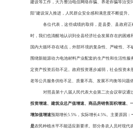
建设
等工作，
大力整治电信网络诈骗、养老诈骗等治安
阳
”
建设
深入推进
，
人民群众安全感和满意度
不断提升
。
各位代表，这些成绩的取得，是县委、县政府正
时，
我们也清醒地认识到全县经济社会发展存在的困难
国内大循环存在堵点，外部环境的复杂性、严峻性、不
围绕新能源动力电池材料产业配套的生产性和生活性服
定资产
投资后劲不足。政府投资
逐步
减弱，社会投资未
老等
公共服务供给
不足、质量不高、发展不均衡等
问题
对照县
第十八届人民代表大会第二次会议
审议通
投资增速
、建筑业总产值增速、商品房销售面积增速、
增加值增速
预期
增长
5.5%，
实际增长
4.5%。主要原因：
是
农民种植水平不能适应新要求。
部分务农人员
对现代