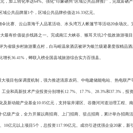
7亿元，加工转化率达64%。强化“印象硒州”区域公共品牌推广，完成富硒
区域公共品牌屋1个，
区域公共品牌价值达
16.33亿元。
翔伞比赛、云山茶海千人品茗活动、水头湾万人帐篷节等活动
20余场次
十大最有价值徒步
线路之一。完成南江大峡谷、猴耳天坑2个低效旅游项目
评为省级乡村旅游重点村，白马峪温泉酒店被评为银兰级避暑度假精品酒
客同比增长36.41%，蝉联入榜全国县域旅游综合实力百强县。
重大项目包保调度机制，
强力推进清原农药、中电建储能电站、热电联产
、工业和高新技术产业投资分别增长
12.7%、17.7%、28.3%和37.3%，
投
化及新动能产业基金
10.05亿元
，支持
翁井灌区、谷撒河河道治理工程、
五十亿级产业，全力开展以商招商、上门招商、驻点招商，累计举办招商活
10亿元以上项目5个，总投资117.99亿元。
成功引进优强企业
20家，
新