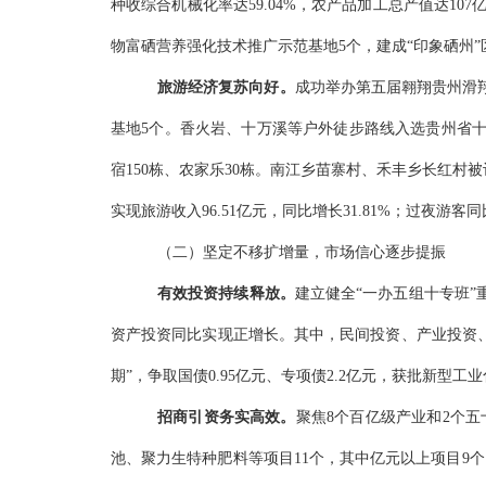
种收综合
机械化率达
59.04%，农产品加工
总产值达
10
物富硒营养强化技术推广示范基地5个，建成“印象硒州”
旅游
经济
复苏
向好。
成功举办第五届翱翔贵州滑
基地5个。香火岩、十万溪等户外徒步路线入选贵州省
宿
150
栋、农家乐
30
栋。南江乡苗寨村、禾丰乡长红村被
实现旅游收入96.51亿元，同比增长31.81%；过夜游
（二）坚定不移扩增量，市场信心逐步提振
有效投资持续释放。
建立
健全
“一办五组十专班”
资产投资同比实现正增长。其中，
民间投资
、
产业投资
期”，争取国债0.95亿元、专项债2.2亿元，
获批新型工业
招商引资务实高效。
聚焦
8个
百亿级产业
和2个
池
、聚力生特种肥料等项目
11个，其中亿元以上项目9个、