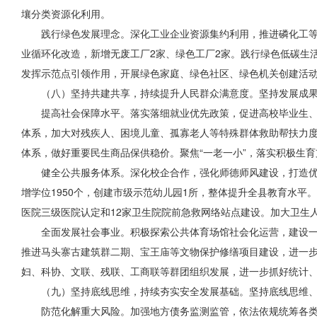
壤分类资源化利用。
践行绿色发展理念。深化工业企业资源集约利用，推进磷化工等
业循环化改造，新增无废工厂2家、绿色工厂2家。践行绿色低碳生
发挥示范点引领作用，开展绿色家庭、绿色社区、绿色机关创建活
（八）坚持共建共享，持续提升人民群众满意度。坚持发展成
提高社会保障水平。落实落细就业优先政策，促进高校毕业生、
体系，加大
对残疾人
、困境儿童、孤寡老人等特殊群体救助帮扶力
体系，做好重要民生商品保供稳价。聚焦“一老一小”，落实积极生
健全公共服务体系。深化校企合作，强化师德师风建设，打造优
增学位1950个，创建市级示范幼儿园1所，整体提升全县教育水
医院三级医院认定和12家卫生院院前急救网络站点建设。加大卫生
全面发展社会事业。积极探索公共体育场馆社会化运营，建设
推进马头寨古建筑群二期、宝王庙等文物保护修缮项目建设，进一
妇、科协、文联、残联、工商联等群团组织发展，进一步抓好统计
（九）坚持底线思维，持续夯实安全发展基础。坚持底线思维
防范化解重大风险。加强地方债务监测监管，依法依规统筹各类