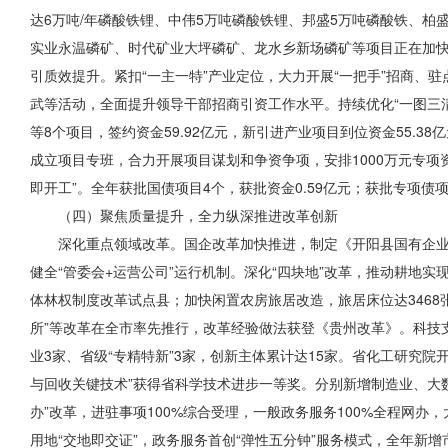
达6万吨/年磷酸铁锂、中伟5万吨磷酸铁锂、邦盛5万吨磷酸铁、
实业永温磷矿、时代矿业大坪磷矿、龙水乡新场磷矿等项目正在加快
引质效提升。紧扣“一主一特”产业定位，大力开展“一把手”招商
武等活动，全面提升领导干部招商引资工作水平。持续优化“一图三
等8个项目，签约资金59.92亿元，新引进产业项目到位资金55
成立项目专班，合力开展项目谋划和争资争项，安排1000万元专项
即开工”。全年获批国债项目4个，获批资金0.59亿元；获批专项债项目
（四）聚焦质量提升，全力纵深推进改革创新
深化重点领域改革。国企改革加快推进，制定《开阳县国有企业
健全“管委会+运营公司”运行机制。深化“四块地”改革，推动耕地实
体林权制度改革试点县；加快闲置农房旅居改造，旅居床位达3468
所”等改革在全市率先推行，改革经验做法获登《贵州改革》。科技支
业3家、省级“专精特新”3家，创新主体累计达15家。省化工研究
与回收关键技术”获得省科学技术进步一等奖。分别新增制造业、大数
办”改革，进驻事项100%综合受理，一般政务服务100%全程网办
用地“交地即交证”，政务服务首创“弹性五分钟”服务模式，全年新增