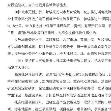
全设施短板，全方位提升县城承载能力。
加快城市更新步伐。持续完善城市基础设施，稳步推进磷都北路
金中至永温公路改扩建工程等产业道路前期工作。持续推进“一圈两
道18公里。全力服务好中煤第三建设集团（贵州）有限责任公司、
二期、谦翔4号地块等项目建设，为群众提供优质住房供给。
提升城市管理水平。紧盯集镇、农贸市场、背街小巷、学校周
文明城市创建成果。持续推进生活垃圾分类，进一步提高群众
对生
养，提升物业管理企业服务能力，全力抓好点、线、面市容环境管
（三）坚持扩大有效投资，持续加快推进项目建设。把大抓产业
动发展大提升。
高效抓好项目推进。聚焦“四化”和基础设施5大领域在建项目，
中存在的困难和问题，加快推进项目建设。重点推动聚力生、清原
矿区东翼深部磷矿、聚恒生硫磷项目等项目前期手续办理，推动项
学生活区二期建设项目、开阳县城区排水防涝管道提升改造项目等
扎实推进项目招引。围绕全县产业发展规划，理清工作思路，根
商、标准地招商，建立项目谋划、项目在谈、项目签约、项目服务“