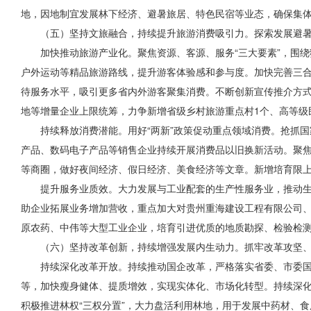
地，因地制宜发展林下经济、避暑旅居、特色民宿等业态，确保集体收
（五）坚持文旅融合，持续提升旅游消费吸引力。探索发展避
加快推动旅游产业化。聚焦资源、客源、服务“三大要素”，围
户外运动等精品旅游路线，提升游客体验感和参与度。加快完善三合
待服务水平，吸引更多省内外游客聚集消费。不断创新宣传推介方式
地等增量企业上限
统筹
，力争新增省级乡村旅游重点村1个、高等级
持续释放消费潜能。用好“两新”政策促动重点领域消费。抢抓
产品、数码电子产品等销售企业持续开展消费品以旧换新活动。聚
等商圈，做好夜间经济、假日经济、美食经济等文章。新增培育限上
提升服务业质效。大力发展与工业配套的生产性服务业，推动生
助企业拓展业务增加营收，重点加大对贵州重海建设工程有限公司
原农药、中伟等大型工业企业，培育引进优质的地质勘探、检验检
（六）坚持改革创新，持续增强发展内生动力。抓牢改革攻坚
持续深化改革开放。持续推动国企改革，严格落实省委、市委
等，加快瘦身健体、提质增效，实现实体化、市场化转型。持续深化“
积极推进林权“三权分置”，大力盘活利用林地，用于发展中药材、