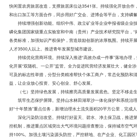
快闲置农房旅居改造，支撑旅居床位达3541张。持续强化开放合作
和出口加工等方面合作，同步用好广交会、进博会等平台，支持磷氟
持续增强创新动能。组织中伟、政立
矿业等
企业申报省级企业
磷化集团国家级重点实验室和中南（贵州）产业技术研究院平台，“
各类标准，加强知识产权保护，营造鼓励创新的浓厚氛围。持续开展
人才3500人以上。推进青年发展型城市建设。
持续优化营商环境。持续深入推进“高效办成一件事”落地办理，
化开展“双随机、一公开”监管。全力促进民营经济发展壮大，健全
可及的标志性举措，分型分类精准帮扶个体工商户，常态化预防和
益，让企业放心投资、安心创业、舒心发展。
（七）坚持绿色发展，持续擦亮高质量发展底色。坚定不移走
筑牢生态保护屏障。坚持山水林田湖草沙一体化保护和系统治理，
好“十年禁渔”重点任务，新增治理水土流失面积20平方公里，完成
深化污染防治攻坚。持续打好蓝天、碧水、净土保卫战，推进
控机制，推进重点区域突出大气环境问题排查整治，保持
城市空气
持100%。加强土壤污染源头防控，严控耕地、在产企业、化工园