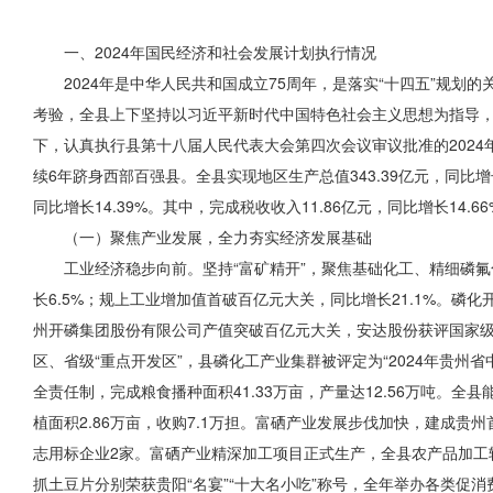
一、2024年国民经济和社会发展计划执行情况
2024年是中华人民共和国成立75周年，是落实“十四五”规
考验，全县上下坚持以习近平新时代中国特色社会主义思想为指导
下，认真执行县第十八届人民代表大会第四次会议审议批准的202
续6年跻身西部百强县。全县实现地区生产总值343.39亿元，同比增长
同比增长14.39%。其中，完成税收收入11.86亿元，同比增长14.66
（一）聚焦产业发展，全力夯实经济发展基础
工业经济稳步向前。坚持“富矿精开”，聚焦基础化工、精细磷
长6.5%；规上工业增加值首破
百亿元
大关，同比增长21.1%。磷化
州开磷集团股份有限公司产值突破百亿元大关，安达股份获评国家级
区、省级“重点开发区”，县磷化工产业集群被评定为“2024年贵州
全责任制，完成粮食播种面积41.33万亩，产量达12.56万吨。全县能
植面积2.86万亩，收购7.1万担。富硒产业发展步伐加快，建成贵
志用标企业2家。富硒产业精深加工项目正式生产，全县农产品加工
抓土豆片分别荣获贵阳“名宴”“十大名小吃”称号，全年举办各类促消