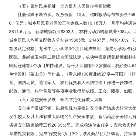
（五）聚焦民生福祉，全力提升人民群众幸福指数
社会保障不断夯实。发放低保、特困、临时救助等帮扶资金7591.
6.1亿元；城乡居民养老保险正常参保人数16.18万人，月平均待遇
3611.6万元，新增城镇就业6303人，农村劳动力转移就业708
城乡居民人均可支配收入分别达49305元、24487元，增长4.
等级认定资格。龙水中心小学等3个项目建成投用，龙岗小学标准化建
医院、龙岗镇卫生院二级综合医院认定，成功申报富硒黄精度假村
医院迁建等4个项目加快建设。每千人口拥有0-3岁婴幼儿托位数4
色情景剧《茶山关》等作品，《看东经106度北纬27度—开阳》《
育、国防动员、退役军人、双拥优抚和人民防空
等工作进一步
加强
邮政、通信、科学普及等各项事业取得新成绩。工会、团委、妇联
（六）聚焦安全发展，全力防范化解重大风险
安全生产常抓不懈。以超常规力度推进安全生产隐患大排查大整
发生较大及以上和有重大影响的生产安全事故。食品药品安全
得到
省道安全隐患治理工程26.69公里。完成粮油储备任务，应急救灾物
举措扎实有效，完成“保交房”项目2个，涉及商品住宅765套。