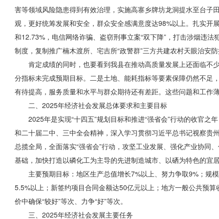
害等领域风险隐患得到有效治理，实施高寨乡牌坊龙洞提水至台子田
观，更好统筹发展和安全，群众安全感满意度达98%以上。扎实开展
和12.73%，电信网络诈骗、盗窃刑事立案“双下降”，打击涉烟违
制度，复制推广楠木渡所、宅吉所“政警群”三方共建农村天眼治安防控
肯定成绩的同时，也要看到我县在推动高质量发展上还面临不
分指标未完成预期目标。二是土地、能耗指标等要素保障仍然不足
有待提高，服务质量和水平与群众期待还有差距。这些问题和工作
二、2025年经济社会发展总体要求和主要目标
2025年是实现“十四五”规划目标和推进“强省会”行动的收
和二十届二中、三中全会精神，深入学习贯彻习近平总书记视察贵
总揽全局，全面落实“强省会”行动，攻坚工业发展、强化产业协同、
基础，加快打造以磷化工为主导的先进制造城市
、以
硒为特色的宜
主要预期目标：地区生产总值增长7%以上、努力争取9%；规模
5.5%以上；新签约项目合同金额达50亿元以上；地方一般公共预
价中确保“较好”等次、力争“好”等次。
三、2025年经济社会发展主要任务