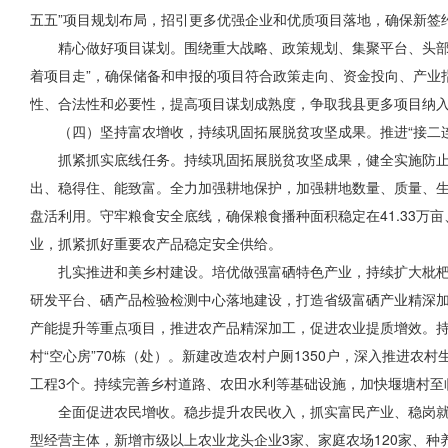
五五”项目规划布局，招引更多优强企业和优质项目落地，确保新签
精心做好项目谋划。围绕重大战略、政策规划、集聚平台、头部
着项目走”，确保储备和申报的项目符合政策走向、资金投向、产业指向
性、合法性和必要性，提高项目谋划成熟度，争取我县更多项目纳
（四）坚持富农增收，持续巩固拓展脱贫攻坚成果。推进“接二
抓紧抓实底线任务。持续巩固拓展脱贫攻坚成果，健全实施防止
出、稳得住、能致富。全力加强耕地保护，加强耕地数量、质量、生态
盘活利用。守牢粮食安全底线，
确保粮食播种面积
稳定在41.33万
业，抓紧抓好重要农产品稳定安全供给。
扎实推进和美乡村建设。培优做强富硒特色产业，持续扩大枇杷
研发平台、硒产品检验检测中心落地建设，打造省级富硒产业精深
产能提升等重点项目，推进农产品精深加工，促进农业提质增效。持续
村“空心房”70栋（处）。新建改造农村户厕1350户，深入推进
工程3个。持续完善乡村道路、农田水利等基础设施，加快堰塘村至临
全面促进农民增收。稳步提升农民收入，抓实富民产业、稳岗就
型经营主体，新增市级以上农业龙头企业3家、家庭农场120家、种养