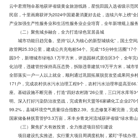
云中君滑翔伞基地获评省级黄金旅游线路，星悦田园入选省级示范民
民宿，十里画廊获评为2024中国避暑消夏好去处，连续六年上榜“全
产业加强生产性服务业和生活性服务业企业培育，全年新增规上服务业企
（二）聚焦城乡融合，全力打造绿色宜居县城
城市功能日趋完备。坚持“以人为核心的新型城镇化”，国土空
政管网25.33公里，建成公共充电桩54个。完成“15分钟生活圈”17
园3个，新增城市绿地3.1万平方米，评选园林式居住区3个，全年完
化治理，违建管控保持高压态势，拆除违章建筑19万平方米，城市管理
全部落实一户一人以上就业，顺利通过巩固拓展脱贫攻坚成果同乡
171户，完成农村供水污水治理工程9个，农村污水治理率提高至66
座
。基础设施不断完善，打造“四好农村路”26公里，三口河水库
明。深入打好污染防治攻坚战，完成青利天盟等6家磷化工企业270
99.2%，县城环境空气质量综合指数2.39。生态修复不断完善，完
国家储备林抚育管护3.3万亩，禾丰乡青龙河流域获评省级“绿水青
（三）聚焦扩大有效投资，全力推进项目招引建设
项目建设扎实推进。实行重大项目周调度机制，紧盯“手续办理