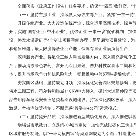
全面落实《政府工作报告》任务要求，确保“十四五”收好官、
（一）坚持主抓工业，持续做大做强主导产业。紧扣“一主一特”
升级传统产业。大力改造传统产业，综合运用高新技术、绿色
开，实施“国有企业+中小企业”、优强企业“一事一议”配矿机制
设、路发永温磷矿等4个矿山项目手续办理，尽早启动项目建设，为
和销售难题，最大限度释放企业产能，保障存量企业满负荷生产。
深耕新兴产业。将氟化工纳入重点发展方向，深入研究磷氟化
产，推动清原绿色农药、富开无卤阻燃剂、赛邦科技双氧水二期和
本，提升市场竞争力和抗风险能力，积极推动中伟5万吨磷酸铁锂、
夯实园区基础。坚持规划引领，持续优化完善园区规划修编，
供水二期工程、司尔特和胜威110KV电力接入、硒州大道延伸段等
品专用停车场等安全应急类基础设施建设。持续深化园区改革，深入
激励、考核淘汰等机制，不断完善“管委会+公司”运营模式。
（二）坚持提升品质，持续推进新型城镇化建设。深入推进以
增强城市承载力。立足Ⅰ型小城市定位，加快完成以磷化工为主
区城市服务功能。以“一环两横四纵”骨架路网规划为引领，打造北