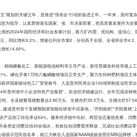
十四五”规划的关键之年，是推进“强省会”行动的奋进之年。一年来，面对
思想为指导，认真贯彻落实国家、省、市决策部署，把高质量发展作为首
准的2024年国民经济和社会发展计划，着力扩内需、优结构、提信心
元，同比增长9.2%，增速位列全市第2，分别高于全国、全省和全市4.2、3
增长14.66%。
工、精细磷氟化工、新能源电池
材料等
主导产业，新培育磷发科技等规上工
.1%。磷化开泰1万吨六氟磷酸锂
项目正常
生产，聚力生特种肥料项目主体
获评国家级绿色工厂荣誉称号、入选贵州民营企业100强和制造业民营企
24年贵州省中小企业特色产业集群”。农业经济稳健运行。全年完成农林牧渔
万吨。全县能繁母猪数量达3.86万头、生猪存栏35.5万头、生猪出栏57.5
加快，建成贵州首个富硒预制菜智能化研发中试基地，“开阳枇杷”“开阳黄桃
农产品加工转化率达64%。服务经济稳中向好。商贸业态蓬勃发展，消
办各类促消费活动30余场次，有效拉动消费需求释放，完成社会消费品零售
省级示范民宿名单，南江大峡谷入选国家AAAA级旅游景区MBI品牌榜