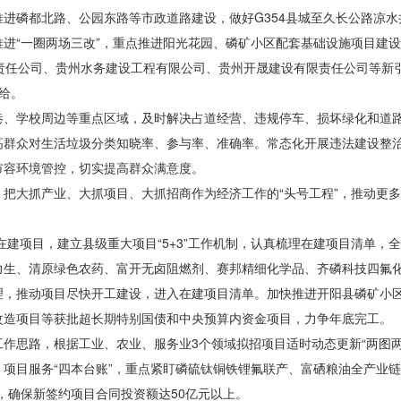
进磷都北路、公园东路等市政道路建设，做好G354县城至久长公路凉水
进“一圈两场三改”，重点推进阳光花园、磷矿小区配套基础设施项目建设
限责任公司、贵州水务建设工程有限公司、贵州开晟建设有限责任公司等新
给。
巷、学校周边等重点区域，及时解决占道经营、违规停车、损坏绿化和道
高群众
对生活
垃圾分类知晓率、参与率、准确率。常态化开展违法建设整
市容环境管控，切实提高群众满意度。
把大抓产业、大抓项目、大抓招商作为经济工作的“头号工程”，推动更
域在建项目，建立县级重大项目“5+3”工作机制，认真梳理在建项目清单
力生、清原绿色农药、富开无卤阻燃剂、赛邦精细化学品、齐磷科技四氟
理，推动项目尽快开工建设，进入在建项目清单。加快推进开阳县磷矿小
改造项目等获批超长期特别国债和中央预算内资金项目，力争年底完工。
作思路，根据工业、农业、服务业3个领域拟招项目适时动态更新“两图两
项目服务“四本台账”，重点紧盯磷硫钛铜铁锂氟联产、富硒粮油全产业链
，确保新签约项目合同投资额达50亿元以上。