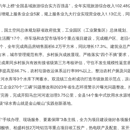
年上榜“全国县域旅游综合实力百强县”，全年实现旅游综合收入102.48
规上服务业企业5家，规上服务业九大行业实现营业收入1.13亿元，同比
”，国土空间总体规划获省政府批复，工业园区（工业聚集区）总体规划
生活圈”17个、停车场
和农贸市场等
5个重点项目建设，完成棚户区、老旧
个，全年完成商品房销售面积6.2万平方米，同比增长17.3%。建筑业总
米，城市管理规范有序。乡村振兴成效显现。严格落实“四个不摘”要求，帮扶
成果同乡村振兴有效衔接省级第三方考核评估，守住不发生规模性返贫底线
率提高至66.7%，农村垃圾收运体系运行率99%以上。整治农村户厕及问
三口河水库等3个水库下闸蓄水。双流镇三合村成功打造市级旅居示范点，
企业270个“三磷”问题整改和2023年省生态环境警示片曝光问题整改
不断完善，完成开阳马岔河河道治理3.75公里，全县14个集中式饮用水水源
级“绿水青山就是金山银山”实践创新基地。
“手续办理、现场服务、要素保障”3条主线，全力为项目建设做好各项
吨磷酸铁、柏盛科技2万吨铝箔等重点项目竣工投产，热电联产及配套、富