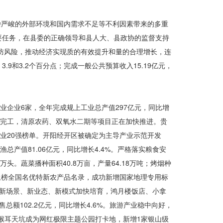
复杂严峻的外部环境和国内需求不足等不利因素带来的多重
要任务，在县委的正确领导和县人大、县政协的监督支持
、防风险，推动经济实现质的有效提升和量的合理增长，连
.9和3.2个百分点；完成一般公共预算收入15.19亿元，
业企业6家，全年完成规上工业总产值297亿元，同比增
完工，清原农药、双氧水二期等项目正在加快推进。贵
业20强榜单。开阳经开区被确定为主导产业示范开发
总产值81.06亿元，同比增长4.4%。严格落实粮食安
4万头。蔬菜播种面积40.8万亩，产量64.18万吨；烤烟种
”上榜全国名优特新农产品名录，成功新增国家地理专用标
费新场景、新业态、新模式加快培育，鸿月楼饭店、小拿
总额102.2亿元，同比增长4.6%。旅游产业稳中向好，
，猴耳天坑成为网红极限主题公园打卡地，新增1家银山级