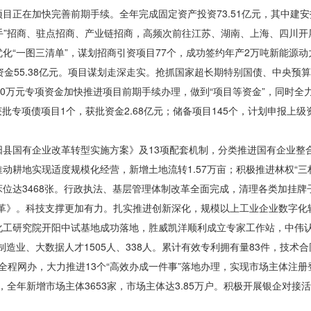
目正在加快完善前期手续。全年完成固定资产投资73.51亿元，其中建
把手”招商、驻点招商、产业链招商，高频次前往江苏、湖南、上海、四川
化“一图三清单”，谋划招商引资项目77个，成功签约年产2万吨新能源
位资金55.38亿元。项目谋划走深走实。抢抓国家超长期特别国债、中央
00万元专项资金加快推进项目前期手续办理，做到“项目等资金”，同时全
批专项债项目1个，获批资金2.68亿元；储备项目145个，计划申报上级资
县国有企业改革转型实施方案》及13
项
配套机制，分类推进国有企业整
推动耕地实现适度规模化经营，新增土地流转1.57万亩；积极推进林权“三
达3468张。行政执法、基层管理体制改革全面完成，清理各类加挂牌子
革》。科技支撑更加有力。扎实推进创新深化，规模以上工业企业数字化转
。省化工研究院开阳中试基地成功落地，胜威凯洋顺利成立专家工作站，中伟
造业、大数据人才1505人、338人。累计有效专利拥有量83件，技术
%全程网办，大力推进13个“高效办成一件事”落地办理，实现市场主体注册
，全年新增市场主体3653家，市场主体达3.85万户。积极开展银企对接