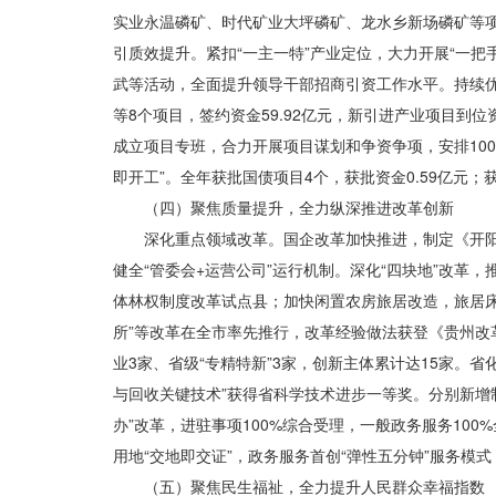
实业永温磷矿、时代矿业大坪磷矿、龙水乡新场磷矿等项
引质效提升。紧扣“一主一特”产业定位，大力开展“一
武等活动，全面提升领导干部招商引资工作水平。持续优
等8个项目，签约资金59.92亿元，新引进产业项目到
成立项目专班，合力开展项目谋划和争资争项，安排10
即开工”。全年获批国债项目4个，获批资金0.59亿元；获
（四）聚焦质量提升，全力纵深推进改革创新
深化重点领域改革。国企改革加快推进，制定《开阳
健全“管委会+运营公司”运行机制。深化“四块地”改革，
体林权制度改革试点县；加快闲置农房旅居改造，旅居床位
所”等改革在全市率先推行，改革经验做法获登《贵州改
业3家、省级“专精特新”3家，创新主体累计达15家
与回收关键技术”获得省科学技术进步一等奖。分别新增制
办”改革，进驻事项100%综合受理，一般政务服务100
用地“交地即交证”，政务服务首创“弹性五分钟”服务模式
（五）聚焦民生福祉，全力提升人民群众幸福指数