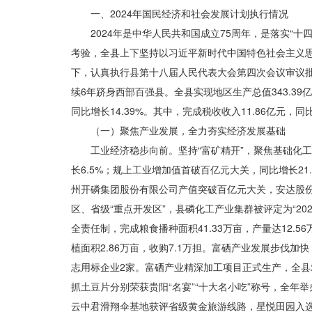
一、2024年国民经济和社会发展计划执行情况
2024年是中华人民共和国成立75周年，是落实“
考验，全县上下坚持以习近平新时代中国特色社会主义
下，认真执行县第十八届人民代表大会第四次会议审议批
续6年跻身西部百强县。全县实现地区生产总值343.39亿
同比增长14.39%。其中，完成税收收入11.86亿元，同比
（一）聚焦产业发展，全力夯实经济发展基础
工业经济稳步向前。坚持“富矿精开”，聚焦基础化
长6.5%；规上工业增加值首破
百亿元
大关，同比增长21
州开磷集团股份有限公司产值突破百亿元大关，安达股份
区、省级“重点开发区”，县磷化工产业集群被评定为“20
全责任制，完成粮食播种面积41.33万亩，产量达12.56
植面积2.86万亩，收购7.1万担。富硒产业发展步伐
志用标企业2家。富硒产业精深加工项目正式生产，全县
抓土豆片分别荣获贵阳“名宴”“十大名小吃”称号，全年举
云中君滑翔伞基地获评省级黄金旅游线路，星悦田园入选