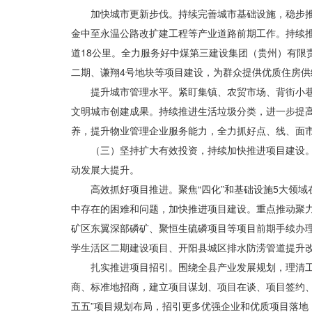
加快城市更新步伐。持续完善城市基础设施，稳步推
金中至永温公路改扩建工程等产业道路前期工作。持续推
道18公里。全力服务好中煤第三建设集团（贵州）有
二期、谦翔4号地块等项目建设，为群众提供优质住房供
提升城市管理水平。紧盯集镇、农贸市场、背街小
文明城市创建成果。持续推进生活垃圾分类，进一步提
养，提升物业管理企业服务能力，全力抓好点、线、面
（三）坚持扩大有效投资，持续加快推进项目建设。
动发展大提升。
高效抓好项目推进。聚焦“四化”和基础设施5大领
中存在的困难和问题，加快推进项目建设。重点推动聚
矿区东翼深部磷矿、聚恒生硫磷项目等项目前期手续办
学生活区二期建设项目、开阳县城区排水防涝管道提升
扎实推进项目招引。围绕全县产业发展规划，理清工
商、标准地招商，建立项目谋划、项目在谈、项目签约、
五五”项目规划布局，招引更多优强企业和优质项目落地