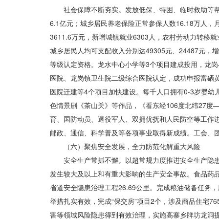
社会保障不断夯实。发放低保、特困、临时救助等帮扶资
6.1亿元；城乡居民养老保险正常参保人数16.18万人
3611.6万元，新增城镇就业6303人，农村劳动力转
城乡居民人均可支配收入分别达49305元、24487元
等级认定资格。龙水中心小学等3个项目建成投用，龙岗小
医院、龙岗镇卫生院二级综合医院认定，成功申报富硒
医院迁建等4个项目加快建设。每千人口拥有0-3岁婴幼
色情景剧《茶山关》等作品，《看东经106度北纬27
育、国防动员、退役军人、双拥优抚和人民防空
等工作
邮政、通信、科学普及等各项事业取得新成绩。工会、
（六）聚焦安全发展，全力防范化解重大风险
安全生产常抓不懈。以超常规力度推进安全生产隐患
发生较大及以上和有重大影响的生产安全事故。食品药
省道安全隐患治理工程26.69公里。完成粮油储备任务
举措扎实有效，完成“保交房”项目2个，涉及商品住宅
害等领域风险隐患得到有效治理，实施高寨乡牌坊龙洞提