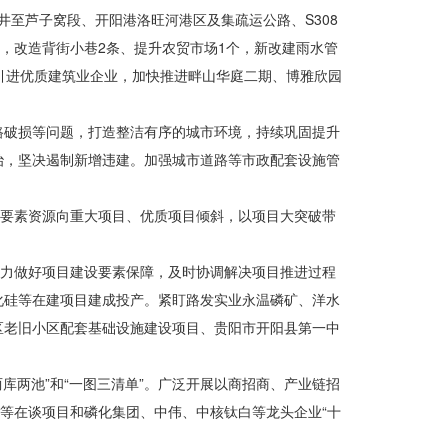
井至芦子窝段、开阳港洛旺河港区及集疏运公路、S308
，改造背街小巷2条、提升农贸市场1个，新改建雨水管
引进优质建筑业企业，加快推进畔山华庭二期、博雅欣园
路破损等问题，打造整洁有序的城市环境，持续巩固提升
治，坚决遏制新增违建。加强城市道路等市政配套设施管
多要素资源向重大项目、优质项目倾斜，以项目大突破带
，全力做好项目建设要素保障，及时协调解决项目推进过程
化硅等在建项目建成投产。紧盯路发实业永温磷矿、洋水
区老旧小区配套基础设施建设项目、贵阳市开阳县第一中
库两池”和“一图三清单”。广泛开展以商招商、产业链招
等在谈项目和磷化集团、中伟、中核钛白等龙头企业“十