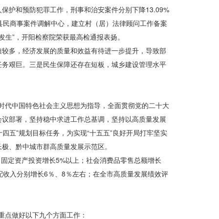
护和预防犯罪工作，刑事和治安案件分别下降13.09%
县民商事案件调解中心，建立村（居）法律顾问工作备案
零发生”，开阳检察院荣获最高检通报表扬。
难较多，经济发展的质量和效益有待进一步提升，导致部
任务艰巨。三是民生保障还存在短板，城乡建设管理水平
平新时代中国特色社会主义思想为指导，全面贯彻党的二十大
会议部署，坚持稳中求进工作总基调，坚持以高质量发展
四五”规划目标任务，为实现“十五五”良好开局打牢坚实
长极、黔中城市群高质量发展示范区。
；固定资产投资增长5%以上；社会消费品零售总额增长
支配收入分别增长6％、8％左右；在全市高质量发展绩效评
。重点做好以下九个方面工作：