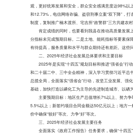
观，更好统筹发展和安全，群众安全感满意度达98%以
和12.73%，电信网络诈骗、盗窃刑事立案“双下降”
制度，复制推广楠木渡所、宅吉所“政警群”三方共建农村
肯定成绩的同时，也要看到我县在推动高质量发展
分指标未完成预期目标。二是土地、能耗指标等要素保
有待提高，服务质量和水平与群众期待还有差距。这些
二、2025年经济社会发展总体要求和主要目标
2025年是实现“十四五”规划目标和推进“强省会
和二十届二中、三中全会精神，深入学习贯彻习近平总
总揽全局，全面落实“强省会”行动，攻坚工业发展、强
基础，加快打造以磷化工为主导的先进制造城市
、以
硒
主要预期目标：地区生产总值增长7%以上、努力争
5.5%以上；新签约项目合同金额达50亿元以上；地方
价中确保“较好”等次、力争“好”等次。
三、2025年经济社会发展主要任务
全面落实《政府工作报告》任务要求，确保“十四五