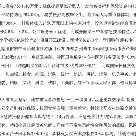
金7591.46万元，低保提标至827元/人，发放各类福利保障资金14
，月平均待遇达264.03元。稳妥做好高校毕业生、退役军人等重点群体就业
移就业7084人，村集体收入超50万元以上的村达34个。投入运营街道综合
，增长4.6%、7.2%。公共服务全面优化。完成开阳第三中学信息技术特
学标准化建设等2个项目开工建设，新增学位270个。新招聘教师48名，
黄精度假村中医药健康
旅游项目
和2025年贵州省中医药民族医药康养产
儿托位数4.61个，乡镇卫生院、社区卫生服务中心中医药服务覆盖率10
度—开阳》《跨越时空的对话》获评市级“优秀网络作品”。完成国家长征文
进一步
加强。粮食、能源、消防、统计、信访、供销、烟草、机关事务、
团委、妇联、文联、科协、残联、工商联、红十字会等
人民团体工作
取得
大排查大整治，建立重大事故隐患“一月一调度”和“动态更新数据库”制
品安全
得到有效
保障，校园食堂实现全覆盖检查。持续攻坚农村道路交通安
，应急救灾物资储备库库存物21.14万件套，应急处置能力切实增强。风险
765套。持续推进政府债务化解，守住了不发生系统性金融风险的底线。
水至台子田水库补水工程，森林火灾受灾率控制在0.6‰以内。社会治