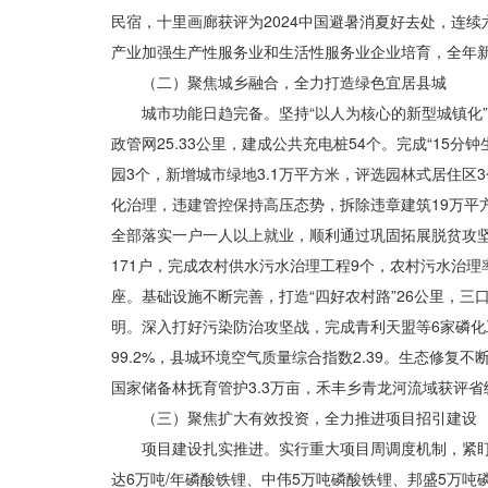
民宿，十里画廊获评为2024中国避暑消夏好去处，连续六
产业加强生产性服务业和生活性服务业企业培育，全年新增
（二）聚焦城乡融合，全力打造绿色宜居县城
城市功能日趋完备。坚持“以人为核心的新型城镇化
政管网25.33公里，建成公共充电桩54个。完成“15分钟
园3个，新增城市绿地3.1万平方米，评选园林式居住区3
化治理，违建管控保持高压态势，拆除违章建筑19万平方
全部落实一户一人以上就业，顺利通过巩固拓展脱贫攻坚
171户，完成农村供水污水治理工程9个，农村污水治理
座
。基础设施不断完善，打造“四好农村路”26公里，
明。深入打好污染防治攻坚战，完成青利天盟等6家磷化工
99.2%，县城环境空气质量综合指数2.39。生态修复
国家储备林抚育管护3.3万亩，禾丰乡青龙河流域获评省
（三）聚焦扩大有效投资，全力推进项目招引建设
项目建设扎实推进。实行重大项目周调度机制，紧盯
达6万吨/年磷酸铁锂、中伟5万吨磷酸铁锂、邦盛5万