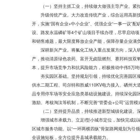
（一）坚持主抓工业，持续做大做强主导产业。紧扣“
升级传统产业。大力改造传统产业，综合运用高新
开，实施“国有企业+中小企业”、优强企业“一事一议
设、路发永温磷矿等4个矿山项目手续办理，尽早启动
和销售难题，最大限度释放企业产能，保障存量企业满
深耕新兴产业。将氟化工纳入重点发展方向，深入
产，推动清原绿色农药、富开无卤阻燃剂、赛邦科技双
本，提升市场竞争力和抗风险能力，积极推动中伟5万吨
夯实园区基础。坚持规划引领，持续优化完善园区
供水二期工程、司尔特和胜威110KV电力接入、硒州
品专用停车场等安全应急类基础设施建设。持续深化园区
激励、考核淘汰等机制，不断完善“管委会+公司”运营模
（二）坚持提升品质，持续推进新型城镇化建设。
增强城市承载力。立足Ⅰ型小城市定位，加快完成以
区城市服务功能。以“一环两横四纵”骨架路网规划为引
全设施短板，全方位提升县城承载能力。