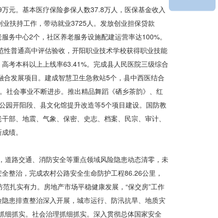
19万元。基本医疗保险参保人数37.8万人，医保基金收入
创业
扶持工作
，带动就业3725人。发放创业担保贷款
养老服务中心2个，社区养老服务设施配建运营
率达
100%。
色示范性普通高中评估验收，开阳职业技术学校获得职业技能
高考本科以上上线率63.41%。完成县人民医院三级综合
业融合发展项目。建成智慧卫生急救站5个，县中西医结合
0%。社会事业不断进步。推出精品舞蹈《硒乡茶韵》、红
化公园开阳段、县文化馆提升改造等5个项目建设。国防教
老干部、地震、气象、保密、史志、档案、民宗、审计、
新成绩。
度，道路交通、消防安全等重点领域风险隐患动态清零，未
全整治，完成农村公路安全生命防护工程86.26公里，
防范扎实有力。房地产市场平稳健康发展，“保交房”工作
风险隐患排查整治深入开展，城市运行、防汛抗旱、地质灾
理抓细抓实。社会治理抓细抓实。深入贯彻总体国家安全