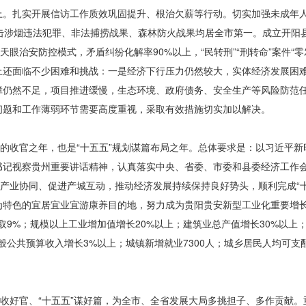
上。扎实开展信访工作质效巩固提升、根治欠薪等行动。切实加强未成年人保
，打击涉烟违法犯罪、非法捕捞战果、森林防火
战果均居
全市第一。成立开阳
天眼治安防控模式，矛盾纠纷化解率90%以上，“民转刑”“刑转命”案件“
上还面临不少困难和挑战：一是经济下行压力仍然较大，实体经济发展困
障仍然不足，项目推进缓慢，生态环境、政府债务、安全生产等风险防范
问题和工作薄弱环节需要高度重视，采取有效措施切实加以解决。
”行动的收官之年，也是“十五五”规划谋篇布局之年。总体要求是：以习近
书记视察贵州重要讲话精神，认真落实中央、省委、市委和县委经济工作
化产业协同、促进产城互动，推动经济发展持续保持良好势头，顺利完成“十
为特色的宜居宜业宜游康养目的地，努力成为贵阳贵安新型工业化重要增
取9%；规模以上工业增加值增长20%以上；建筑业总产值
增长
30%以上
一般公共预算收入增长3%以上；城镇新增就业7300人；城乡居民人均可
”收好官、“十五五”谋好篇，为全市、全省发展大局多挑担子、多作贡献