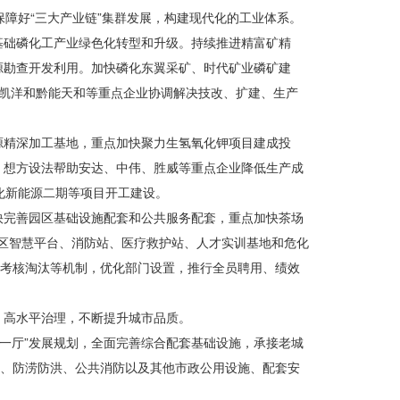
保障好“三大产业链”集群发展，构建现代化的工业体系。
基础磷
化工产业
绿色化转型和升级。持续推进精富矿精
资源勘查开发利用。加快磷化东翼采矿、时代矿业磷矿建
凯洋和黔能天和等重点企业协调解决技改、扩建、生产
源精深加工基地，重点加快聚力生
氢氧化钾项目
建成投
，想方设法帮助安达、中伟、胜威等重点企业降低生产成
化新能源二期等项目开工建设。
快完善园区基础设施配套和公共服务配套，重点加快茶场
园区智慧平台、消防站、医疗救护站、人才实训基地和危化
、考核淘汰等机制，优化部门设置，推行全员聘用、绩效
、高水平治理，不断提升城市品质。
一厅”发展规划，全面完善综合配套基础设施，承接老城
网、防涝防洪、公共消防以及其他市政公用设施、配套安