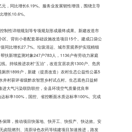
亿元，同比增长6.19%。服务业发展韧性增强，围绕主导
增长10.6%。
、控制性详细规划等专项规划形成最终成果。新建改造市
小区、背街小巷配套基础设施改造项目15个。建成口袋公
产值同比增长27.7%。垃圾清运、城市景观养护实现精细
新增监测对象247户783人，1136户有劳动力家庭
。持续推进农村“五治”，改造宜居农房1300户、危房
题厕所1899户，新建（提质改造）农村生态公益性公墓5
凉水井村获评省级黔农智慧乡村试点村。生态底色日益鲜
。推进大气污染联防联控，全县环境空气质量优良率
地达标率100%，国控、省控断面水质达标率100%。完成
服务保障，推动项目快落地、快开工、快投产、快达效。安
开无卤阻燃剂、清原绿色农药等续建项目加速推进，路发