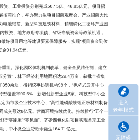
安投资、工业投资分别完成
50.15亿
、46.85亿元。项目招
开展招商推介，举办聚力生项目招商观摩会、产业招商大比
动力电池铝箔、新型科技建筑材料、精细磷化工循环产业园
预算内投资、地方政府专项债、省级专项资金等政策机遇，
力做好项目用地等建设要素保障服务，实现“项目资金到位
金91.94亿元。
合重组。深化园区体制机制改革，健全全员聘任制，建立
权分置”，林下经济利用地面积达29.4万亩，获批全省集
350余块，撤销议事协调机构98个，“枫桥式云开中心
型覆盖率90.6%，新增创新型企业8家、科技型中小企
进入
认定为市级企业技术中心、“高性能磷酸铁锂正极材料制备
老年模式
合同成交额达8亿元。营商环境持续优化。持续推行“五个一
登记“零跑腿”“零见面”。齐磷四氟化硅项目实现首宗工业
活动，中小微企业贷款
余额
达164.71亿元。
无障碍