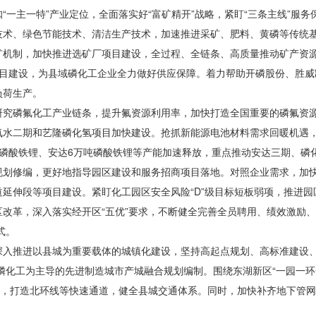
一主一特”产业定位，全面落实好“富矿精开”战略，紧盯“三条主线”服务
技术、绿色节能技术、清洁生产技术，加速推进采矿、肥料、黄磷等传统
”配矿机制，加快推进选矿厂项目建设，全过程、全链条、高质量推动矿产
项目建设，为县域磷化工企业全力做好供应保障。着力帮助开磷股份、胜威
负荷生产。
研究磷氟化工产业链条，提升氟资源利用率，加快打造全国重要的磷氟资
氧水二期和艺隆磷化氢项目加快建设。抢抓新能源电池材料需求回暖机遇
磷酸铁锂、安达6万吨磷酸铁锂等产能加速释放，重点推动安达三期、磷
规划修编，更好地指导园区建设和服务招商项目落地。对照企业需求，加
大道延伸段等项目建设。紧盯化工园区安全风险“D”级目标短板弱项，推进
改革，深入落实经开区“五优”要求，不断健全完善全员聘用、绩效激励
式。
深入推进以县城为重要载体的城镇化建设，坚持高起点规划、高标准建设
磷化工为主导的先进制造城市产城融合规划编制。围绕东湖新区“一园一环
领，打造北环线等快速通道，健全县城交通体系。同时，加快补齐地下管