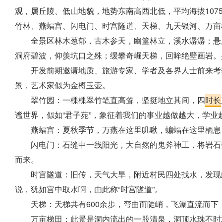
观，属丘陵、低山地貌，地势东南高西北低，平均海拔10
竹林、燕蝠宫、闪电门、时宫隧道、天梯、九天银河、万亩
全景区林木葱郁，古木参天，幽篁林立，溪水潺潺；悬
洞府碧波，仰羡坑口之殊；缓攀奇崛天梯，回眸绝壁画岩。
开发前期邀请地质、旅游专家、学者及各界人士前来考
景，艺术家似为金樽玉壶。
翠竹园：一棵棵翠竹笔直高耸，坚挺地立其间，四
时长
谧世界，似如“君子苑”，象征着我们的事业越做越大，学
燕蝠宫：夏秋季节，万燕在这里叽啾，蝙蝠在这里栖息
闪电门：石缝中一线阳光，大自然的鬼斧神工，将岩石
而来。
时宫隧道：旧传，天气大旱，附近村民四处找水，发现
说，犹如宫中取水啊，由此称“时宫隧道”。
天梯：天梯共有600余步，弯曲而陡峭，飞瀑直流而
万亩梯田：此景是洞内流出的一股清泉，洞顶水珠不时