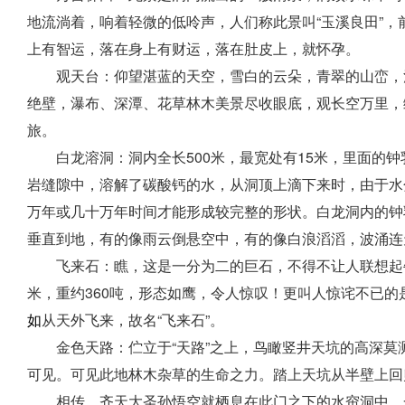
地流淌着，响着轻微的低呤声，人们称此景叫“玉溪良田”，
上有智运，落在身上有财运，落在肚皮上，就怀孕。
观天台：仰望湛蓝的天空，雪白的云朵，青翠的山峦，
绝壁，瀑布、深潭、花草林木美景尽收眼底，观长空万里，
旅。
白龙溶洞：洞内全长500米，最宽处有15米，里面
岩缝隙中，溶解了碳酸钙的水，从洞顶上滴下来时，由于水
万年或几十万年时间才能形成较完整的形状。白龙洞内的钟
垂直到地，有的像雨云倒悬空中，有的像白浪滔滔，波涌连
飞来石：瞧，这是一分为二的巨石，不得不让人联想起
米，重约360吨，形态如鹰，令人惊叹！更叫人惊诧不已的
如
从天外飞来，故名“飞来石”。
金色天路：伫立于“天路”之上，鸟瞰竖井天坑的高深
可见。可见此地林木
杂草的
生命之力。踏上
天坑从
半壁上回
相传，齐天大圣孙悟空就栖息在此门之下的水帘洞中，