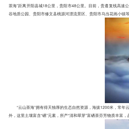
茶海”距离开阳县城18公里，贵阳市48公里。目前，贵遵复线高
谷地质公园、贵阳市修文县桃源河漂流景区、贵阳市乌当花画小镇
“云山茶海”拥有得天独厚的生态自然资源，海拔1200米，常
外，这里土壤富含“硒”元素，所产“清和翠芽”富硒茶芬芳物质丰富