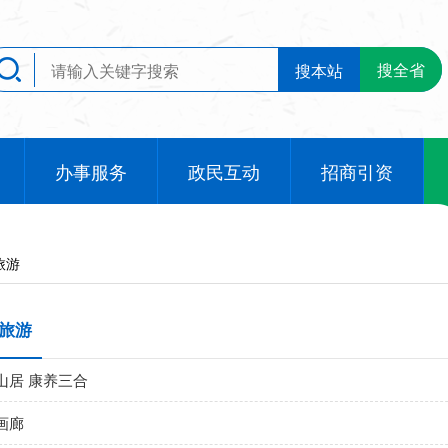
搜全省
搜本站
办事服务
政民互动
招商引资
旅游
旅游
山居 康养三合
画廊