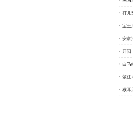
打儿
宝王
安家
开阳
白马
紫江
猴耳