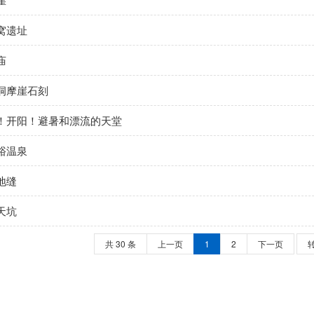
窝遗址
庙
洞摩崖石刻
！开阳！避暑和漂流的天堂
峪温泉
地缝
天坑
共 30 条
上一页
1
2
下一页