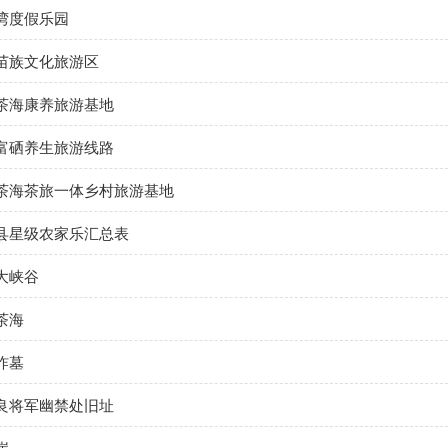
湾度假乐园
苗族文化旅游区
茶海康养旅游基地
富硒养生旅游线路
茶海茶旅一体乡村旅游基地
县星级农家乐汇总表
大峡谷
茶海
祚墓
良将军幽禁处旧址
崖