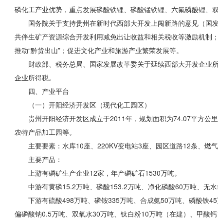
磷化工产业优势，重点发展磷酸铁锂、磷酸锰铁锂、六氟磷酸锂、双
国务院关于支持贵州在新时代西部大开发上闯新路的意见（国发
共伴生矿产资源综合开发利用减免出让收益和相关税收等激励机制
推动“黔货出山”；促进文化产业和旅游产业繁荣发展等。
财政部、税务总局、国家发展改革委关于延续西部大开发企业所得税
企业所得税。
四、产业平台
（一）开阳经济开发区（现代化工园区）
贵州开阳经济开发区成立于2011年，规划面积为74.07平方
农特产品
加工园等
。
主要要素：水库10座、220KV变电站3座、园区道路12条、燃气供
主要产品：
上游有磷矿生产企业12家，年产磷矿石1530万吨。
中游有黄磷15.2万吨、磷酸153.2万吨、净化磷酸60万吨、无
下游有硫酸498万吨、磷铵335万吨、合成氨50万吨、磷酸铁
偏磷酸钠0.5万吨、双氧水30万吨、钛白粉10万吨（在建）、甲酸