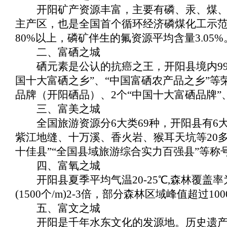
开阳矿产资源丰富，主要有磷、汞、煤、
主产区，也是全国首个循环经济磷煤化工示范
80%以上，磷矿伴生的氟资源
平均含量3.05%
二、富硒之城
硒元素是公认的抗癌之王，开阳县境内99
国十大富硒之乡”、“中国富硒农产品之乡”等
品牌（开阳硒品）、2个“中国十大富硒品牌”
三、富美之城
全国旅游资源分6大类69种，开阳县有
紫江地缝、十万溪、香火岩、猴耳天坑等20多
十佳县”“全国县域旅游综合实力百强县”等称
四、富氧之城
开阳县夏季平均气温20-25℃,森林覆盖率为
(1500个/m)2-3倍，部分森林区域峰值超过
五、富文之城
开阳是千年水东文化的发源地。历史遗产