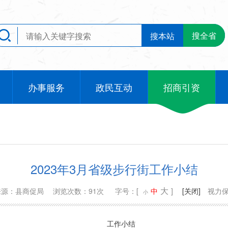
搜全省
搜本站
办事服务
政民互动
招商引资
2023年3月省级步行街工作小结
大
来源：县商促局
浏览次数：91次
字号：[
中
]
[关闭]
视力
小
工作小结