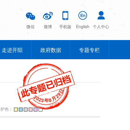
微信
微博
手机版
English
个人中心
走进开阳
政府数据
专题专栏
日
9
2
2
月
0
2
8
3
年
保护色：