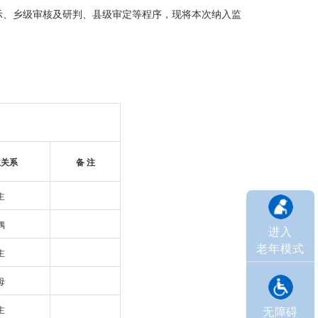
示、乡级审核及研判、县级审定等程序，现将本次纳入监
主关系
备 注
主
偶
进入
老年模式
主
母
无障碍
主