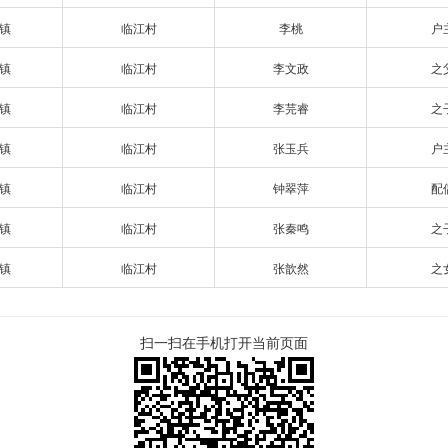
镇
临江村
李桃
户
镇
临江村
李文政
之
镇
临江村
李芫睿
之
镇
临江村
张玉兵
户
镇
临江村
钟翠萍
配
镇
临江村
张秦鸣
之
镇
临江村
张歆然
之
扫一扫在手机打开当前页面