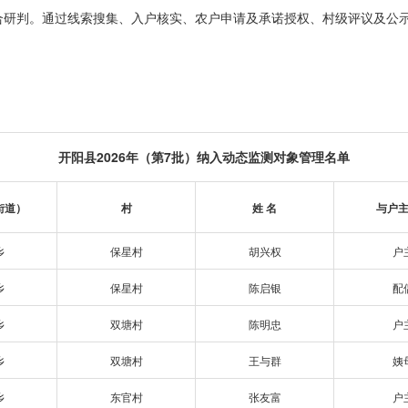
合研判。通过线索搜集、入户核实、农户申请及承诺授权、村级评议及公
开阳县2026年（第7批）纳入动态监测对象管理名单
街道）
村
姓 名
与户
乡
保星村
胡兴权
户
乡
保星村
陈启银
配
乡
双塘村
陈明忠
户
乡
双塘村
王与群
姨
乡
东官村
张友富
户