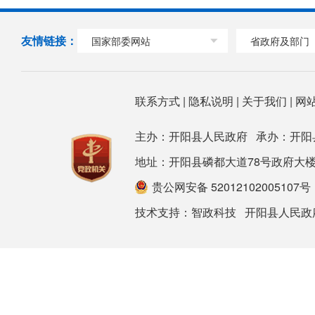
友情链接：
国家部委网站
省政府及部门
联系方式
|
隐私说明
|
关于我们
|
网
主办：开阳县人民政府 承办：开阳
地址：开阳县磷都大道78号政府大楼 邮箱：ky
贵公网安备 52012102005107号
技术支持：
智政科技
开阳县人民政