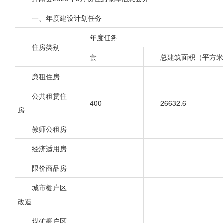
一、年度建设计划任务
年度任务
住房类别
套
总建筑面积（平方米
廉租住房
公共租赁住
400
26632.6
房
教师公租房
经济适用房
限价商品房
城市棚户区
改造
煤矿棚户区