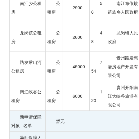
南江乡公租
公
5
南江布依族
2900
房
租房
6
苗族乡人民政府
龙岗镇公租
公
4
龙岗镇人民
2600
房
租房
8
政府
贵州路发惠
路发后山河
公
7
45000
居房地产开发有
公租房
租房
54
限公司
贵州开阳南
南江峡谷公
公
1
6000
江大峡谷旅游有
租房
租房
20
限公司
新申请保障
暂无
对象 名单
异动保障人