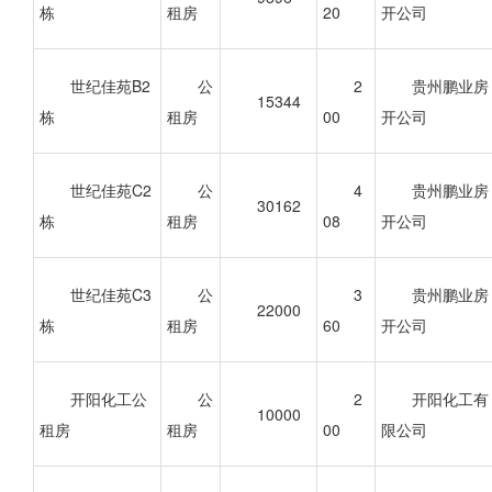
栋
租房
20
开公司
世纪佳苑B2
公
2
贵州鹏业房
15344
栋
租房
00
开公司
世纪佳苑C2
公
4
贵州鹏业房
30162
栋
租房
08
开公司
世纪佳苑C3
公
3
贵州鹏业房
22000
栋
租房
60
开公司
开阳化工公
公
2
开阳化工有
10000
租房
租房
00
限公司