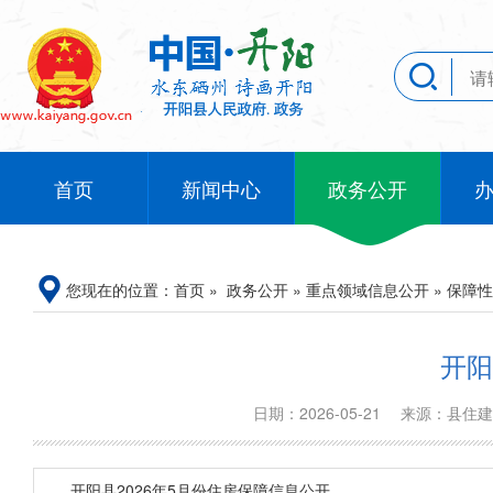
首页
新闻中心
政务公开
您现在的位置：
首页
»
政务公开
»
重点领域信息公开
»
保障性
开阳
日期：2026-05-21
来源：县住
开阳县2026年5月份住房保障信息公开