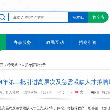
搜全省
搜本站
办事服务
政民互动
招商引资
开
»
稳岗就业
»
招考招聘公示
24年第二批引进高层次及急需紧缺人才拟
大
源：县人社局
浏览次数：1287次
字号：[
中
]
[关闭]
视力
小
引进高层次及急需紧缺人才已完成评审、体检、考核等程序，现将第二批拟