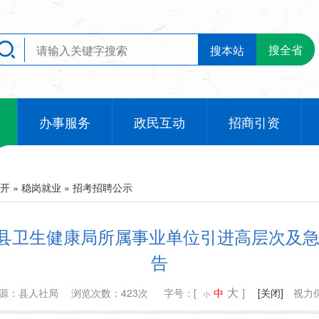
搜全省
搜本站
办事服务
政民互动
招商引资
开
»
稳岗就业
»
招考招聘公示
县卫生健康局所属事业单位引进高层次及急
告
大
来源：县人社局
浏览次数：423次
字号：[
中
]
[关闭]
视力
小