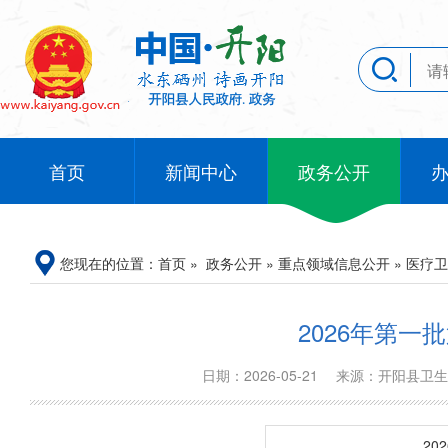
首页
新闻中心
政务公开
您现在的位置：
首页
»
政务公开
»
重点领域信息公开
»
医疗卫
2026年第
日期：2026-05-21
来源：开阳县卫
2