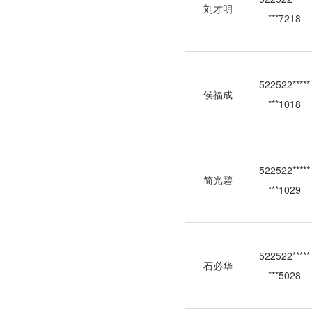
刘才明
***7218
522522*****
侯福成
***1018
522522*****
简光碧
***1029
522522*****
石必华
***5028