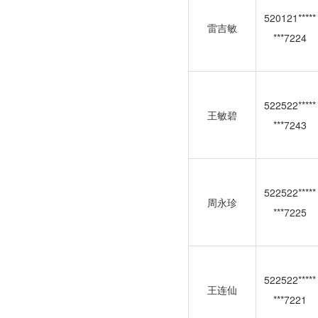
520121*****
雷吉敏
***7224
522522*****
王敏碧
***7243
522522*****
周永珍
***7225
522522*****
王连仙
***7221