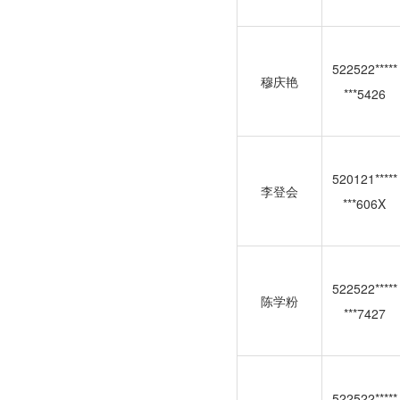
522522*****
穆庆艳
***5426
520121*****
李登会
***606X
522522*****
陈学粉
***7427
522522*****