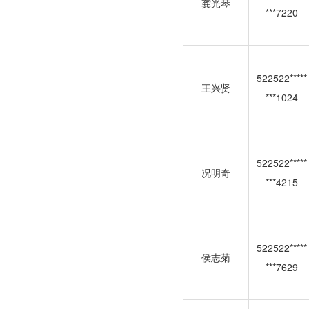
龚光琴
***7220
522522*****
王兴贤
***1024
522522*****
况明奇
***4215
522522*****
侯志菊
***7629