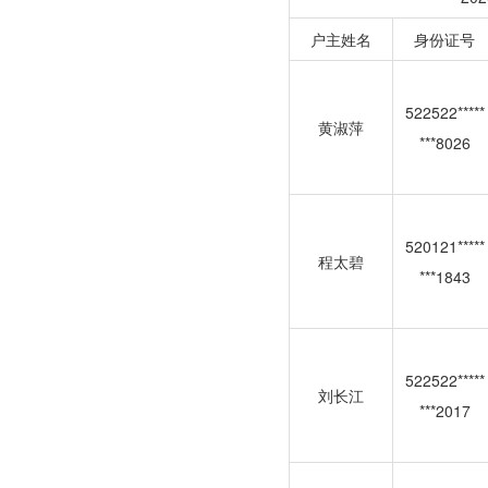
户主姓名
身份证号
522522*****
黄淑萍
***8026
520121*****
程太碧
***1843
522522*****
刘长江
***2017