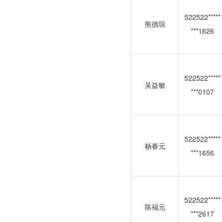
522522*****
熊德琼
***1626
522522*****
吴益敏
***0107
522522*****
杨春元
***1656
522522*****
陈福元
***2617