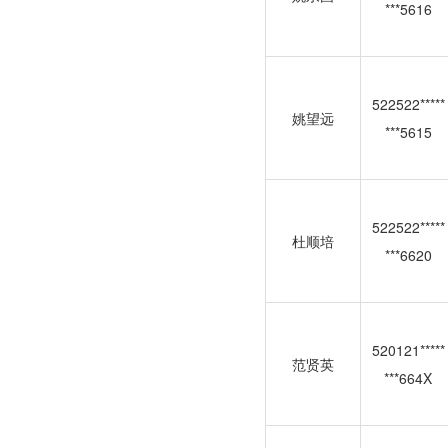
***5616
522522*****
姚望远
***5615
522522*****
杜顺培
***6620
520121*****
范贤英
***664X