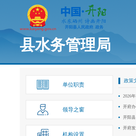
县水务管理局
政策
单位职责
202
开府办
领导之窗
开阳县
开府发
机构设置