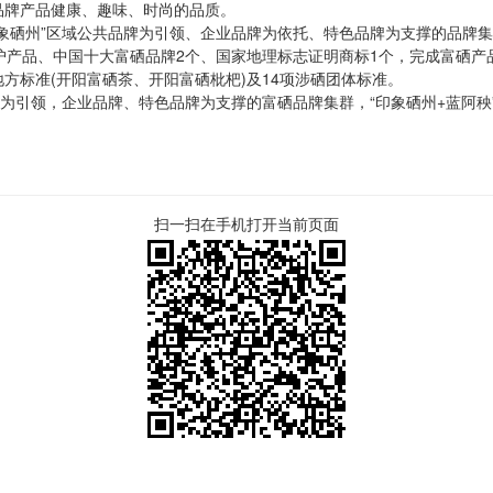
品牌产品健康、趣味、时尚的品质。
象硒州”区域公共品牌为引领、企业
品牌为依托
、特色品牌为支撑的品牌集
护产品、中国十大富硒品牌2个、国家地理标志证明商标1个，完成富硒产品
地方标准(开阳富硒茶、开阳富硒枇杷)及14项涉硒团体标准。
牌为引领，企业品牌、特色品牌为支撑的富硒品牌集群，“印象硒州+蓝阿秧
扫一扫在手机打开当前页面