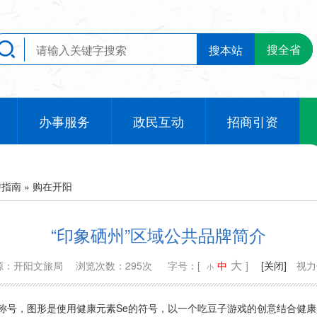
搜全省
搜本站
办事服务
政民互动
招商引资
游指南
»
购在开阳
“印象硒州”区域公共品牌简介
大
源：开阳文旅局
浏览次数：295次
字号：[
中
]
[关闭]
视
小
”的称号，图形是使用健康元素Se的符号，以一个吃豆子游戏的创意结合健