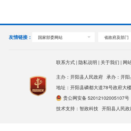
友情链接：
国家部委网站
省政府及部门
联系方式
|
隐私说明
|
关于我们
|
网
主办：开阳县人民政府 承办：开阳
地址：开阳县磷都大道78号政府大楼 邮箱：ky
贵公网安备 52012102005107号
技术支持：
智政科技
开阳县人民政