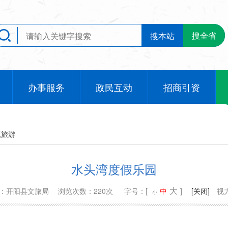
搜全省
搜本站
办事服务
政民互动
招商引资
题旅游
水头湾度假乐园
大
源：开阳县文旅局
浏览次数：220次
字号：[
中
]
[关闭]
视
小