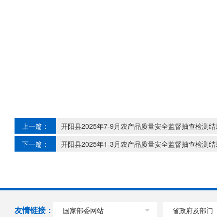
上一篇：
开阳县2025年7-9月农产品质量安全监督抽查检测
下一篇：
开阳县2025年1-3月农产品质量安全监督抽查检测
友情链接：
国家部委网站
省政府及部门