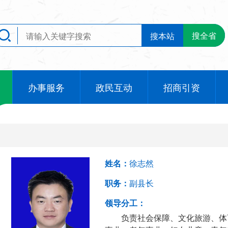
搜全省
搜本站
办事服务
政民互动
招商引资
姓名：
徐志然
职务：
副县长
领导分工：
负责社会保障、文化旅游、体