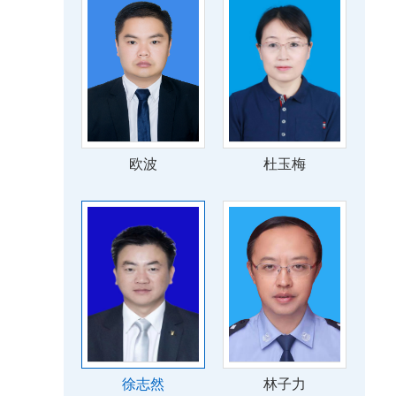
欧波
杜玉梅
徐志然
林子力