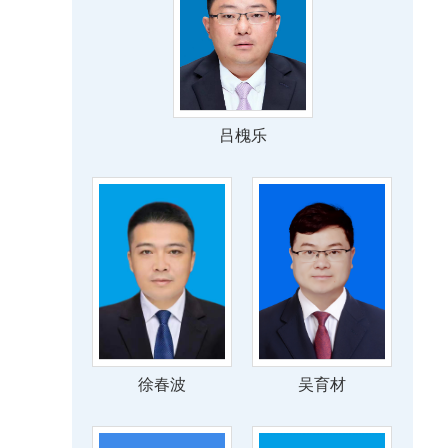
吕槐乐
徐春波
吴育材