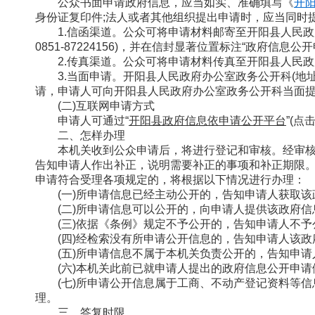
公众书面申请政府信息，应当如实、准确填写《
开
身份证复印件;法人或者其他组织提出申请时，应当同时
1.信函渠道。公众可将申请材料邮寄至开阳县人民政
0851-87224156)，并在信封显著位置标注“政府信息公
2.传真渠道。公众可将申请材料传真至开阳县人民政府办公
3.
当面申请。开阳县人民政府办公室政务公开科(地址：开
请，申请人可向开阳县人民政府办公室政务公开科当面
(二)互联网申请方式
申请人可通过“
开阳县政府信息依申请公开平台
”(
二、怎样办理
本机关收到公众申请后，将进行登记和审核。经审核
告知申请人作出补正，说明需要补正的事项和补正期限
申请符合受理各项规定的，将根据以下情况进行办理：
(一)所申请信息已经主动公开的，告知申请人获取
(二)所申请信息可以公开的，向申请人提供该政府
(三)依据《条例》规定不予公开的，告知申请人不
(四)经检索没有所申请公开信息的，告知申请人该
(五)所申请信息不属于本机关负责公开的，告知申
(六)本机关此前已就申请人提出的政府信息公开申
(七)所申请公开信息属于工商、不动产登记资料等
理。
三、
答复时限