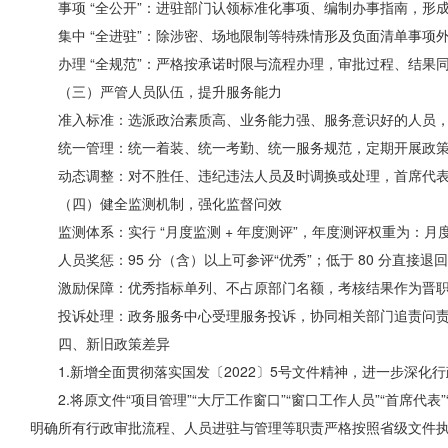
事项 “全公开”：进驻部门认领标准化事项、编制办事指南，
集中 “全进驻”：除涉密、场地限制等特殊情形及负面清单事项
办理 “全规范”：严格按承诺时限与流程办理，审批过程、结果同
（三）严管人员队伍，提升服务能力
准入标准：选派政治素质高、业务能力强、服务意识好的人员，
统一管理：统一着装、统一考勤、统一服务规范，定期开展政
动态调整：对不胜任、违纪违法人员及时调换或处理，首席代
（四）健全监测机制，强化监督问效
监测体系：实行 “月度监测 + 年度测评”，年度测评权重为：月
人员奖惩：95 分（含）以上可参评“优秀”；低于 80 分直
激励保障：优秀指标单列、不占原部门名额，考核结果作为晋
投诉处理：政务服务中心受理服务投诉，协同相关部门追责问
四、新旧政策差异
1.新增全面贯彻落实国发〔2022〕5号文件精神，进一步深化
2.将原文件“项目管理”“大厅工作窗口”“窗口工作人员”“首席代
明确所有行政审批流程、人员进驻与管理等职责严格按照省级文件