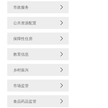
市政服务
公共资源配置
保障性住房
教育信息
乡村振兴
市场监管
食品药品监管