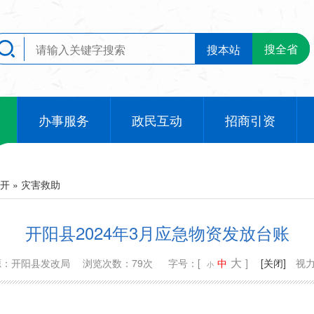
搜全省
搜本站
办事服务
政民互动
招商引资
开
»
灾害救助
开阳县2024年3月应急物资发放台账
大
源：开阳县发改局
浏览次数：79次
字号：[
中
]
[关闭]
视
小