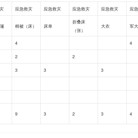
灾
应急救灾
应急救灾
应急救灾
应急救灾
应
折叠床
帐篷
棉被（床）
床单
大衣
军
（张）
4
4
2
2
3
3
3
9
3
2
3
4