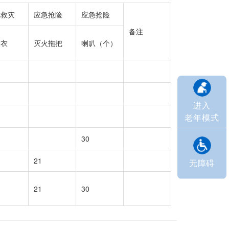
急救灾
应急抢险
应急抢险
备注
大衣
灭火拖把
喇叭（个）
进入
老年模式
30
21
无障碍
21
30