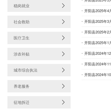
稳岗就业
开阳县2025年
开阳县2025年
社会救助
开阳县2025年
医疗卫生
开阳县2025年
开阳县2024年
涉农补贴
开阳县2024年
城市综合执法
开阳县2024年
养老服务
征地拆迁