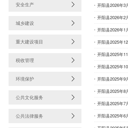
安全生产
开阳县2026年
开阳县2026年
城乡建设
开阳县2026年
重大建设项目
开阳县2025年
开阳县2025年
税收管理
开阳县2025年
环境保护
开阳县2025年
开阳县2025年
公共文化服务
开阳县2025年
公共法律服务
开阳县2025年
开阳县2025年