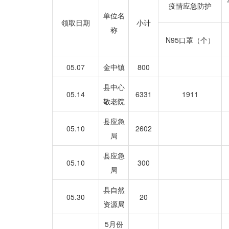
疫情应急防护
单位名
领取日期
小计
称
N95口罩（个）
05.07
金中镇
800
县中心
05.14
6331
1911
敬老院
县应急
05.10
2602
局
县应急
05.10
300
局
县自然
05.30
20
资源局
5月份