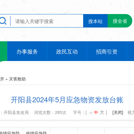
搜全省
搜本站
办事服务
政民互动
招商引资
开
»
灾害救助
开阳县2024年5月应急物资发放台账
大
源：开阳县发改局
浏览次数：285次
字号：[
中
]
[关闭]
视
小
疫情应急防
疫情应急防