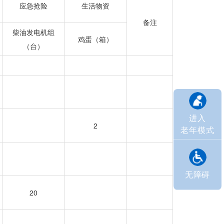
应急抢险
生活物资
备注
柴油发电机组
鸡蛋（箱）
（台）
进入
2
老年模式
无障碍
20