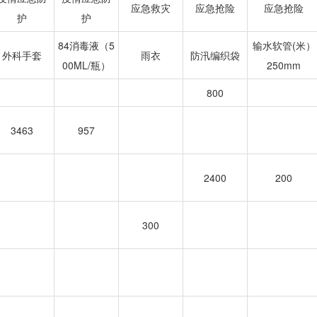
应急救灾
应急抢险
应急抢险
护
护
84消毒液（5
输水软管(米）
外科手套
雨衣
防汛编织袋
00ML/瓶）
250mm
800
3463
957
2400
200
300